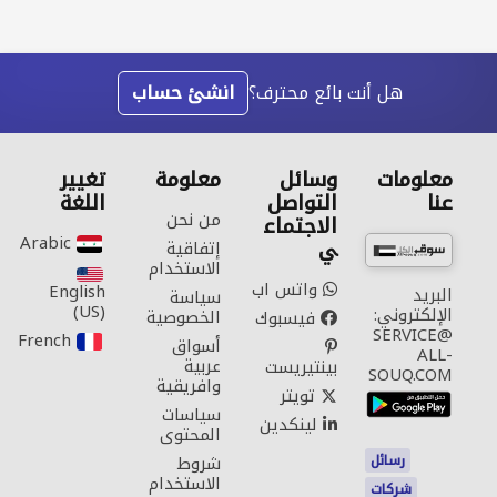
هل أنت بائع محترف؟
انشئ حساب
معلومات
وسائل
معلومة
تغيير
عنا
التواصل
اللغة
من نحن
الاجتماع
Arabic‎
ي
إتفاقية
الاستخدام
واتس اب
English
البريد
سياسة
(US)‎
الإلكتروني:
الخصوصية
فيسبوك
SERVICE@
French‎
أسواق
ALL-
عربية
بينتيريست
SOUQ.COM
وافريقية
تويتر
سياسات
لينكدين
المحتوى
رسائل
شروط
الاستخدام
شركات