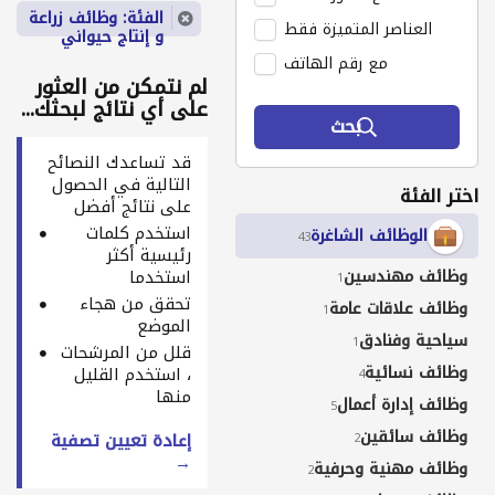
الفئة: وظائف زراعة
العناصر المتميزة فقط
و إنتاج حيواني
مع رقم الهاتف
لم نتمكن من العثور
على أي نتائج لبحثك...
بحث
قد تساعدك النصائح
التالية في الحصول
اختر الفئة
على نتائج أفضل
استخدم كلمات
الوظائف الشاغرة
43
رئيسية أكثر
وظائف مهندسين
استخدما
1
تحقق من هجاء
وظائف علاقات عامة
1
الموضع
سياحية وفنادق
1
قلل من المرشحات
وظائف نسائية
، استخدم القليل
4
منها
وظائف إدارة أعمال
5
وظائف سائقين
إعادة تعيين تصفية
2
→
وظائف مهنية وحرفية
2