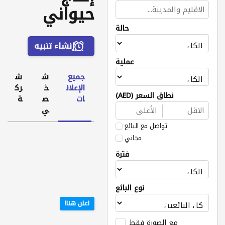
حيواني
حالة
إنشاء تنبيه
عملية
جميع
ش
ش
الإعلان
خ
رك
نطاق السعر (AED)
ات
ص
ة
ي
تواصل مع البائع
مجاني
فترة
نوع البائع
اعلن هنا!
مع الصورة فقط