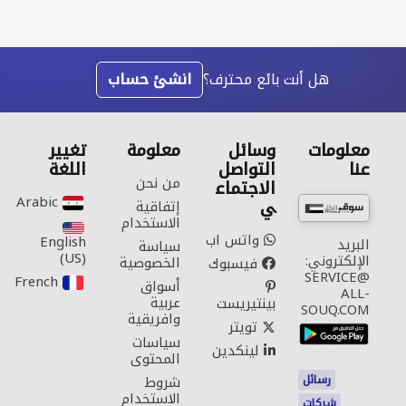
هل أنت بائع محترف؟
انشئ حساب
معلومات
وسائل
معلومة
تغيير
عنا
التواصل
اللغة
من نحن
الاجتماع
Arabic‎
ي
إتفاقية
الاستخدام
واتس اب
English
البريد
سياسة
(US)‎
الإلكتروني:
الخصوصية
فيسبوك
SERVICE@
French‎
أسواق
ALL-
عربية
بينتيريست
SOUQ.COM
وافريقية
تويتر
سياسات
لينكدين
المحتوى
رسائل
شروط
الاستخدام
شركات