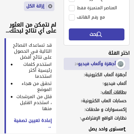
إزالة الكل
العناصر المتميزة فقط
مع رقم الهاتف
لم نتمكن من العثور
على أي نتائج لبحثك...
بحث
قد تساعدك النصائح
التالية في الحصول
اختر الفئة
على نتائج أفضل
أجهزة وألعاب فيديو
استخدم كلمات
24
رئيسية أكثر
أجهزة ألعاب الكترونية
3
استخدما
تحقق من هجاء
ألعاب فيديو
5
الموضع
بطاقات ألعاب
2
قلل من المرشحات
حسابات العاب الكترونية
8
، استخدم القليل
منها
إكسسوارات و ملحقات
3
نظارات الواقع الإفتراضي
1
إعادة تعيين تصفية
→
مستوى واحد يصل