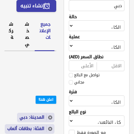
إنشاء تنبيه
حالة
جميع
ش
ش
الإعلان
خ
رك
عملية
ات
ص
ة
ي
نطاق السعر (AED)
تواصل مع البائع
مجاني
فترة
اعلن هنا!
نوع البائع
المدينة: دبي
الفئة: بطاقات ألعاب
مع الصورة فقط