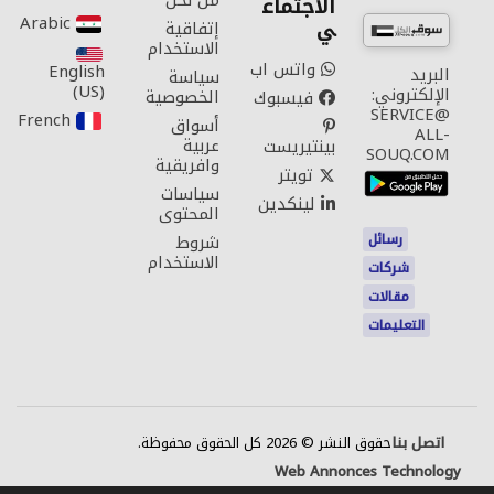
من نحن
الاجتماع
Arabic‎
ي
إتفاقية
الاستخدام
واتس اب
English
البريد
سياسة
(US)‎
الإلكتروني:
الخصوصية
فيسبوك
SERVICE@
French‎
أسواق
ALL-
عربية
بينتيريست
SOUQ.COM
وافريقية
تويتر
سياسات
لينكدين
المحتوى
رسائل
شروط
الاستخدام
شركات
مقالات
التعليمات
اتصل بنا
حقوق النشر © 2026 كل الحقوق محفوظة.
Web Annonces Technology