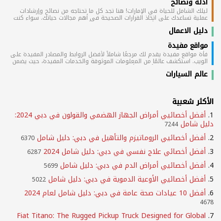
أدلة ونصائح
ليلك الشامل للحياة في الإمارات! هنا تجد كل ما تحتاجه من نصائح وإرشادات
عملية تساعدك على اتخاذ القرارات الصحيحة في أهم مجالات حياتك. سواء كنت
تبحث عن شقة للإيجار أو ترغب في شراء سيارة أو تبحث عن فرصة عمل جديدة،
دليل الاعمال
نقدم لك أدلة مفصلة ومعلومات قيّمة عن سوق العقارات والسيارات والوظائف
في كل مدينة إماراتية. هدفنا هو أن نكون مصدرك الموثوق لتسهيل حياتك
مواقع مفيدة
وتلبية احتياجاتك.
فأة مواقع مفيدة يقدم لك مرجعًا شاملاً لأفضل الروابط والمصادر المفيدة على
الويب. استكشف عالمًا من المعلومات الموثوقة والخدمات المفيدة، حيث يضمن
لك هذا الموقع توفير أحدث وأفضل المعلومات في مجموعة متنوعة من
عالم السيارات
المجالات. اكتشف الفهرس الشامل للمواقع المفيدة التي تلبي احتياجاتك وتوفر
لك تجربة تصفح فعّالة ومثمرة.
الأكثر شعبية
1.
أفضل أخصائيي أمراض الجهاز الهضمي والقولون في دبي 2024:
دليل شامل
7244
2.
أفضل أخصائيي الروماتيزم والتأهيل في دبي: دليل شامل
6370
3.
أفضل أخصائي علاج نفسي في دبي: دليل شامل 2024
6287
4.
أفضل أخصائيي أمراض الدم في دبي: دليل شامل
5699
5.
أفضل أخصائيي الأوعية الدموية في دبي: دليل شامل
5022
6.
أفضل 10 عيادات صحة عامة في دبي: دليل شامل لعام 2024
4678
Fiat Titano: The Rugged Pickup Truck Designed for Global
7.