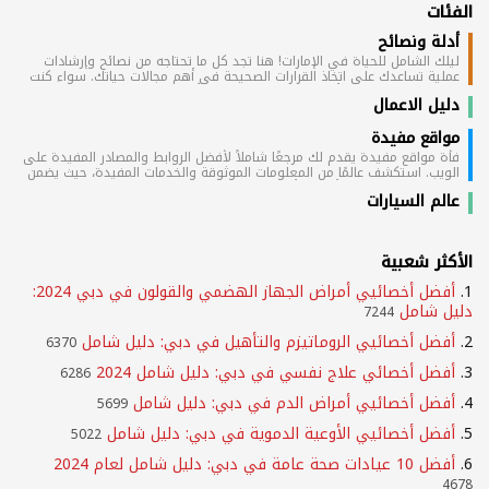
الفئات
أدلة ونصائح
ليلك الشامل للحياة في الإمارات! هنا تجد كل ما تحتاجه من نصائح وإرشادات
عملية تساعدك على اتخاذ القرارات الصحيحة في أهم مجالات حياتك. سواء كنت
تبحث عن شقة للإيجار أو ترغب في شراء سيارة أو تبحث عن فرصة عمل جديدة،
دليل الاعمال
نقدم لك أدلة مفصلة ومعلومات قيّمة عن سوق العقارات والسيارات والوظائف
في كل مدينة إماراتية. هدفنا هو أن نكون مصدرك الموثوق لتسهيل حياتك
مواقع مفيدة
وتلبية احتياجاتك.
فأة مواقع مفيدة يقدم لك مرجعًا شاملاً لأفضل الروابط والمصادر المفيدة على
الويب. استكشف عالمًا من المعلومات الموثوقة والخدمات المفيدة، حيث يضمن
لك هذا الموقع توفير أحدث وأفضل المعلومات في مجموعة متنوعة من
عالم السيارات
المجالات. اكتشف الفهرس الشامل للمواقع المفيدة التي تلبي احتياجاتك وتوفر
لك تجربة تصفح فعّالة ومثمرة.
الأكثر شعبية
1.
أفضل أخصائيي أمراض الجهاز الهضمي والقولون في دبي 2024:
دليل شامل
7244
2.
أفضل أخصائيي الروماتيزم والتأهيل في دبي: دليل شامل
6370
3.
أفضل أخصائي علاج نفسي في دبي: دليل شامل 2024
6286
4.
أفضل أخصائيي أمراض الدم في دبي: دليل شامل
5699
5.
أفضل أخصائيي الأوعية الدموية في دبي: دليل شامل
5022
6.
أفضل 10 عيادات صحة عامة في دبي: دليل شامل لعام 2024
4678