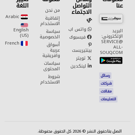
عنا
التواصل
اللغة
من نحن
الاجتماع
Arabic‎
ي
إتفاقية
الاستخدام
واتس اب
English
البريد
سياسة
(US)‎
الإلكتروني:
الخصوصية
فيسبوك
SERVICE@
French‎
أسواق
ALL-
عربية
بينتيريست
SOUQ.COM
وافريقية
تويتر
سياسات
لينكدين
المحتوى
رسائل
شروط
الاستخدام
شركات
مقالات
التعليمات
اتصل بنا
حقوق النشر © 2026 كل الحقوق محفوظة.