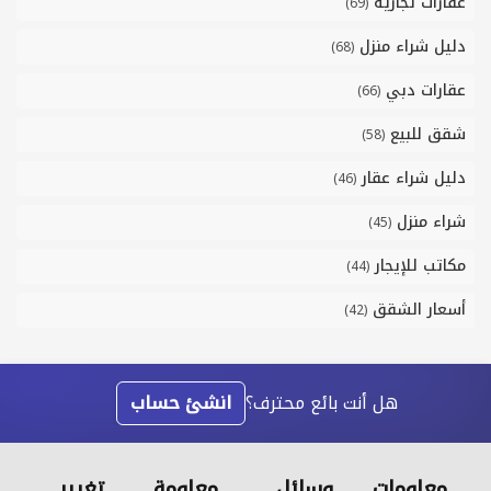
عقارات تجارية
(69)
دليل شراء منزل
(68)
عقارات دبي
(66)
شقق للبيع
(58)
دليل شراء عقار
(46)
شراء منزل
(45)
مكاتب للإيجار
(44)
أسعار الشقق
(42)
هل أنت بائع محترف؟
انشئ حساب
معلومات
وسائل
معلومة
تغيير