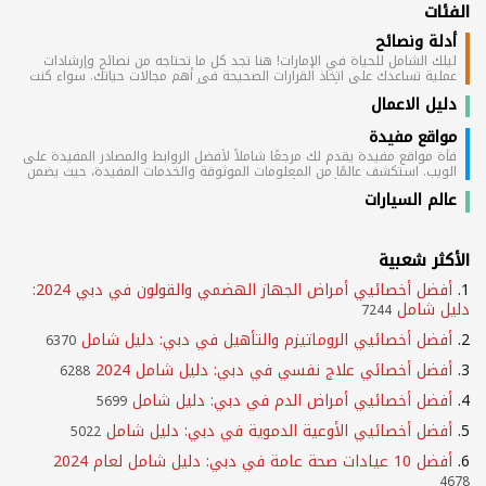
الفئات
أدلة ونصائح
ليلك الشامل للحياة في الإمارات! هنا تجد كل ما تحتاجه من نصائح وإرشادات
عملية تساعدك على اتخاذ القرارات الصحيحة في أهم مجالات حياتك. سواء كنت
تبحث عن شقة للإيجار أو ترغب في شراء سيارة أو تبحث عن فرصة عمل جديدة،
دليل الاعمال
نقدم لك أدلة مفصلة ومعلومات قيّمة عن سوق العقارات والسيارات والوظائف
في كل مدينة إماراتية. هدفنا هو أن نكون مصدرك الموثوق لتسهيل حياتك
مواقع مفيدة
وتلبية احتياجاتك.
فأة مواقع مفيدة يقدم لك مرجعًا شاملاً لأفضل الروابط والمصادر المفيدة على
الويب. استكشف عالمًا من المعلومات الموثوقة والخدمات المفيدة، حيث يضمن
لك هذا الموقع توفير أحدث وأفضل المعلومات في مجموعة متنوعة من
عالم السيارات
المجالات. اكتشف الفهرس الشامل للمواقع المفيدة التي تلبي احتياجاتك وتوفر
لك تجربة تصفح فعّالة ومثمرة.
الأكثر شعبية
1.
أفضل أخصائيي أمراض الجهاز الهضمي والقولون في دبي 2024:
دليل شامل
7244
2.
أفضل أخصائيي الروماتيزم والتأهيل في دبي: دليل شامل
6370
3.
أفضل أخصائي علاج نفسي في دبي: دليل شامل 2024
6288
4.
أفضل أخصائيي أمراض الدم في دبي: دليل شامل
5699
5.
أفضل أخصائيي الأوعية الدموية في دبي: دليل شامل
5022
6.
أفضل 10 عيادات صحة عامة في دبي: دليل شامل لعام 2024
4678