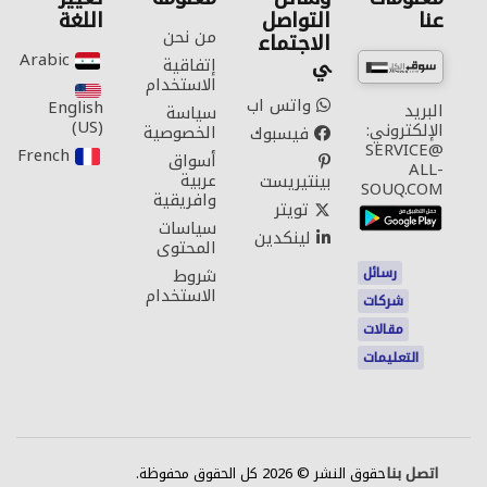
عنا
التواصل
اللغة
من نحن
الاجتماع
Arabic‎
ي
إتفاقية
الاستخدام
واتس اب
English
البريد
سياسة
(US)‎
الإلكتروني:
الخصوصية
فيسبوك
SERVICE@
French‎
أسواق
ALL-
عربية
بينتيريست
SOUQ.COM
وافريقية
تويتر
سياسات
لينكدين
المحتوى
رسائل
شروط
الاستخدام
شركات
مقالات
التعليمات
اتصل بنا
حقوق النشر © 2026 كل الحقوق محفوظة.