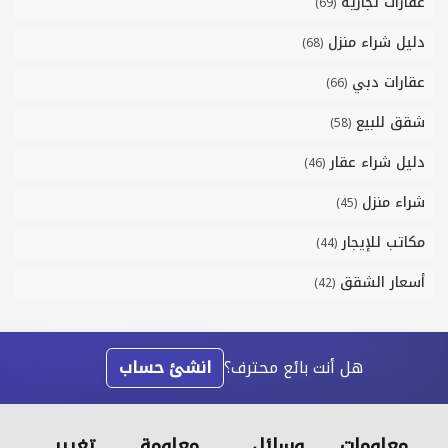
عقارات تجارية
(69)
دليل شراء منزل
(68)
عقارات دبي
(66)
شقق للبيع
(58)
دليل شراء عقار
(46)
شراء منزل
(45)
مكاتب للإيجار
(44)
أسعار الشقق
(42)
هل أنت بائع محترف؟
انشئ حساب
معلومات
وسائل
معلومة
تغيير