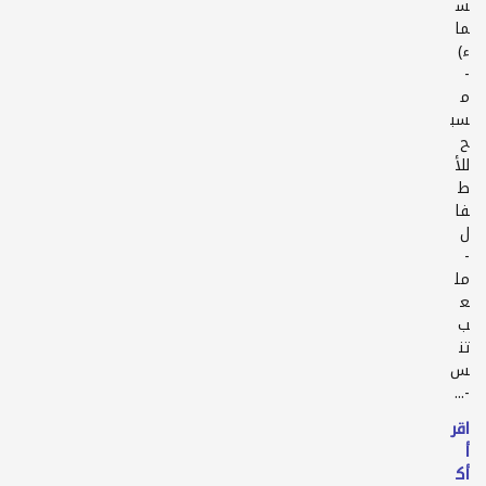
س
ما
-
م
سب
ح
للأ
ط
فا
-
مل
ع
ب
تن
-...
اقر
أ
أك