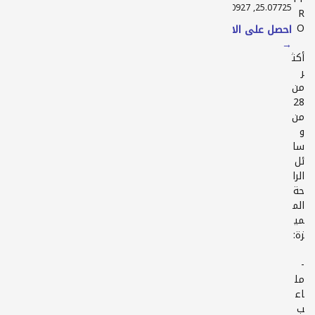
25.07725, 55.30927
R
احصل على الاتجاهات
→
أكث
ر
من
28
من
و
سا
ئل
الرا
حة
الم
مي
-
مل
اع
ب