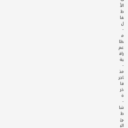
الأ
ط
فا
-
م
طا
عم
راق
-
مت
اجر
فا
خر
-
شا
ط
ئ
الب