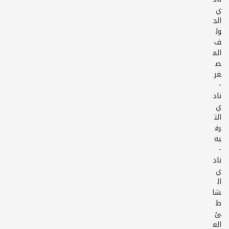
ي
الج
ول
ف
الم
ص
-
ناد
ي
الت
رف
-
ناد
ي
ال
شا
ط
ئ
الع