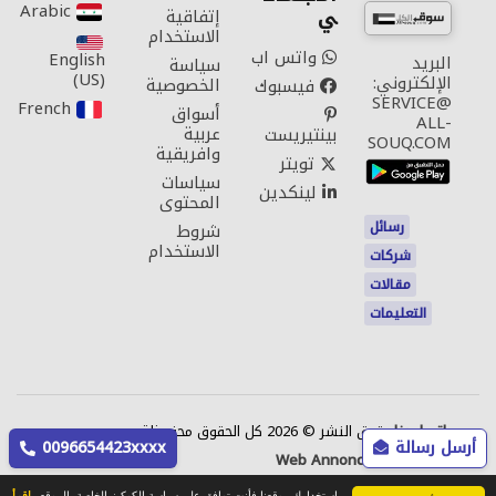
Arabic‎
ي
إتفاقية
الاستخدام
واتس اب
English
البريد
سياسة
(US)‎
الإلكتروني:
الخصوصية
فيسبوك
SERVICE@
French‎
أسواق
ALL-
عربية
بينتيريست
SOUQ.COM
وافريقية
تويتر
سياسات
لينكدين
المحتوى
رسائل
شروط
الاستخدام
شركات
مقالات
التعليمات
اتصل بنا
حقوق النشر © 2026 كل الحقوق محفوظة.
أرسل رسالة
0096654423xxxx
Web Annonces Technology
باستخدامك موقعنا فأنت توافق على سياسة الكوكيز الخاصة بالموقع
إقرأ