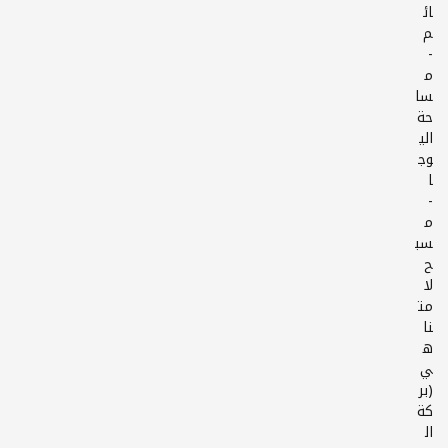
ائ
-
م
سا
حة
الي
وج
-
م
سب
ح
لا
مت
نا
ه
ي
(بر
كة
ال