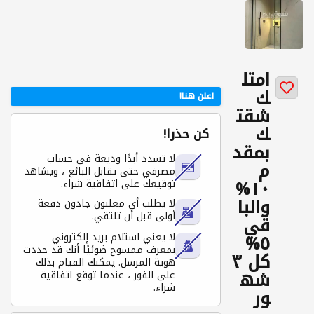
امتل
ك
اعلن هنا!
شقت
ك
كن حذرا!
بمقد
لا تسدد أبدًا وديعة في حساب
م
مصرفي حتى تقابل البائع ، ويشاهد
١٠%
توقيعك على اتفاقية شراء.
والبا
لا يطلب أي معلنون جادون دفعة
أولى قبل أن تلتقي.
قي
٥%
لا يعني استلام بريد إلكتروني
بمعرف ممسوح ضوئيًا أنك قد حددت
كل ٣
هوية المرسل. يمكنك القيام بذلك
شه
على الفور ، عندما توقع اتفاقية
شراء.
ور