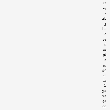
حي
-
ناد
ي
شا
ط
ئ
م
س
تو
ح
ى
من
الي
خو
ت
مع
مج
مو
عة