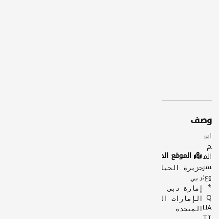
قاموا
بتسج
يل
الدخو
ل
فقط
وصف
اس
م
الموقع الجغرافي
الم
شر
جزيرة الحياه
وع:
دبي
*
إمارة دبي
Q
الإمارات العربية
UA
المتحدة
TT