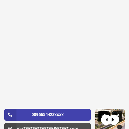
0096654423xxxx
ma*************@*****.com