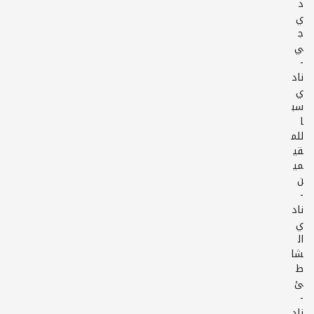
د
ي
ج
-
ناد
ي
سب
ا
للم
قي
مي
-
ناد
ي
ال
شا
ط
-
ناد