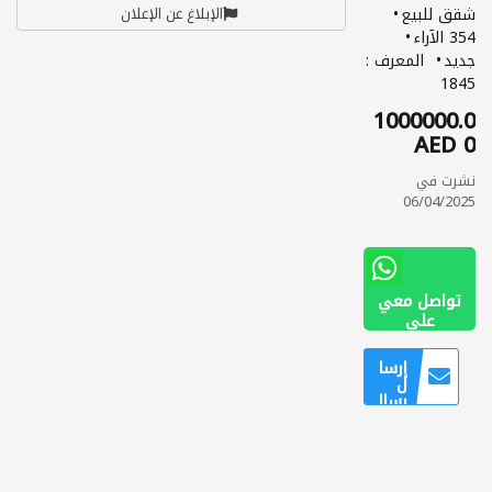
شقق للبيع
الإبلاغ عن الإعلان
354 الآراء
جديد
المعرف :
1845
1000000.0
0 AED
نشرت في
06/04/2025
تواصل معي
على
0096654423
6288
إرسا
ل
رسال
ة
للمس
تخدم
ين
الذين