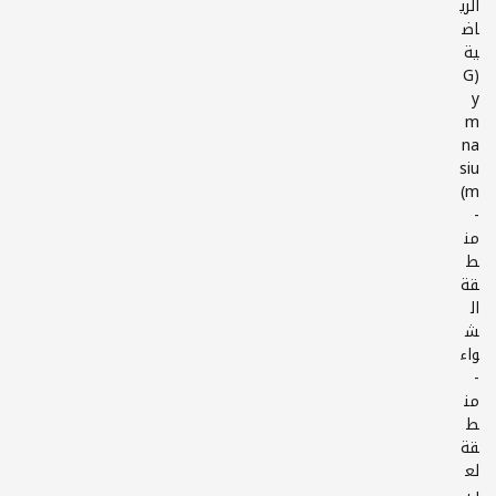
الري
اض
ية
(G
y
m
na
siu
-
من
ط
قة
ال
ش
-
من
ط
قة
لع
ب