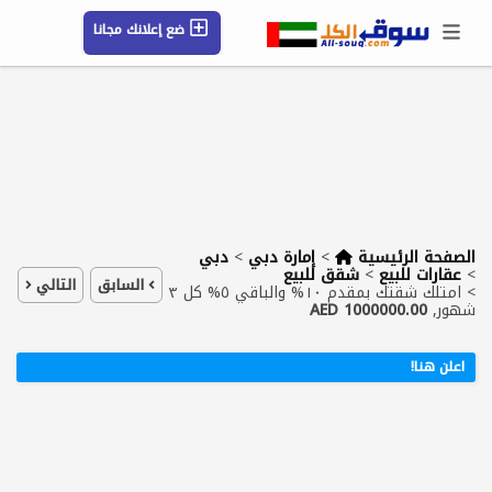
ضع إعلانك مجانا
حسابي / تسجيل
الموقع الجغرافي
رسائل
محفوظ
التعليمات
مقالات
شركات
الصفحة الرئيسية
>
إمارة دبي
>
دبي
>
عقارات للبيع
>
شقق للبيع
السابق
التالي
>
امتلك شقتك بمقدم ١٠% والباقي ٥% كل ٣
شهور,
1000000.00 AED
اعلن هنا!