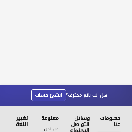
هل أنت بائع محترف؟
انشئ حساب
معلومات
وسائل
معلومة
تغيير
عنا
التواصل
اللغة
من نحن
الاجتماع