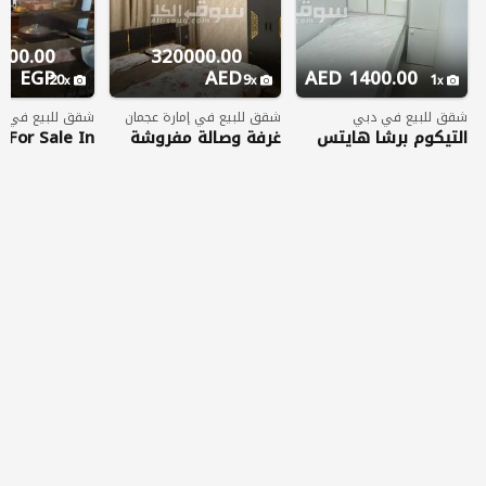
000.00
320000.00
EGP
AED
1400.00 AED
20
9
1
شقق للبيع في دبي
شقق للبيع في إمارة عجمان
شقق للبيع في د
التيكوم برشا هايتس
غرفة وصالة مفروشة
 For Sale In
محطه انترنت سيتي
في تاور الجاردن سيتي
rina 4
للبيع
في مارينا 4 (E4592)