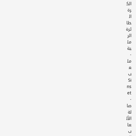
الك
رة
ال
طا
ئرة
الر
مل
-
مل
ع
ب
Si
ns
-
صا
لة
الأل
عا
ب