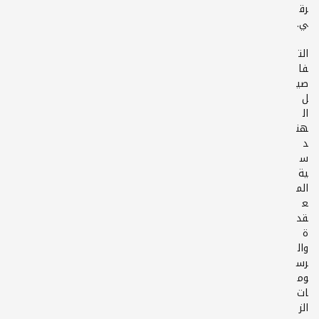
رق
الت
فا
صي
ل
ال
هن
د
س
ية
الم
ع
قد
ة
وال
رس
وم
ات
الز