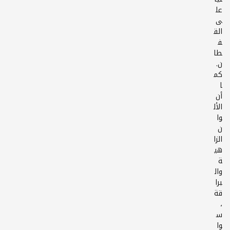
عل
ى
الق
ف
طا
ن.
كم
ا
أن
الأل
وا
ن
الزا
هي
ة
وال
برا
قة
،
س
وا