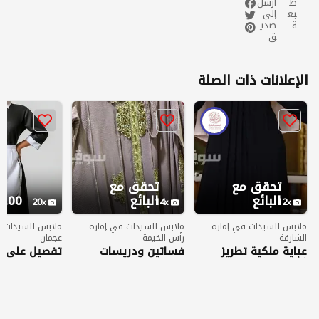
ط
أرسل
بع
إلى
ة
صدي
ق
الإعلانات ذات الصلة
تحقق مع
تحقق مع
البائع
البائع
00 AED
20
14
12
ملابس للسيدات في إمارة
ملابس للسيدات في إمارة
ملابس للسيدات ف
الشارقة
رأس الخيمة
عجمان
عباية ملكية تطريز
فساتين ودريسات
تفصيل على 
كثيف
مقاس xl