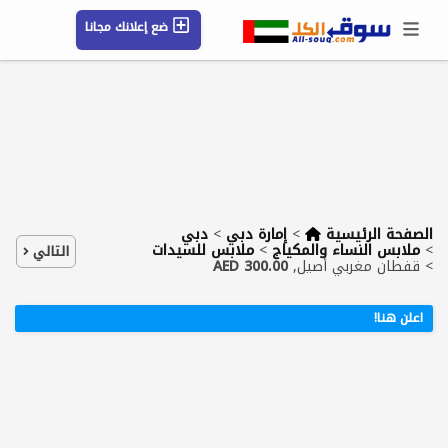
ضع إعلانك مجانا
حسابي / تسجيل
الموقع الجغرافي
رسائل
محفوظ
التعليمات
مقالات
شركات
الصفحة الرئيسية
>
إمارة دبي
>
دبي
>
ملابس النساء والمكياج
>
ملابس للسيدات
التالي
>
قفطان مغربي أصيل,
300.00 AED
اعلن هنا!