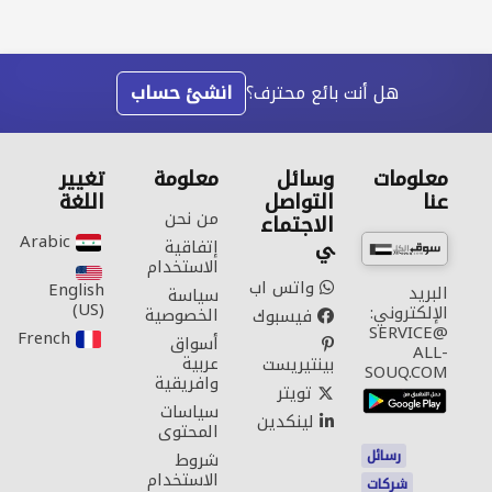
هل أنت بائع محترف؟
انشئ حساب
معلومات
وسائل
معلومة
تغيير
عنا
التواصل
اللغة
من نحن
الاجتماع
Arabic‎
ي
إتفاقية
الاستخدام
واتس اب
English
البريد
سياسة
(US)‎
الإلكتروني:
الخصوصية
فيسبوك
SERVICE@
French‎
أسواق
ALL-
عربية
بينتيريست
SOUQ.COM
وافريقية
تويتر
سياسات
لينكدين
المحتوى
رسائل
شروط
الاستخدام
شركات