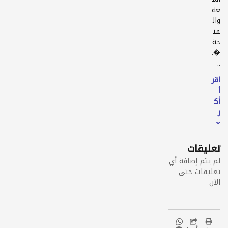
عة
وال
فت
حة
�.
..
اقر
أ
أك
ثر
تعليقات
لم يتم إضافة أي
تعليقات حتى
الآن