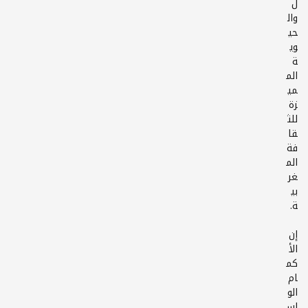
ل
وال
حي
وي
ة
الم
مي
زة
للث
قا
فة
الم
غر
بي
إن
الأ
كم
ام
الو
اس