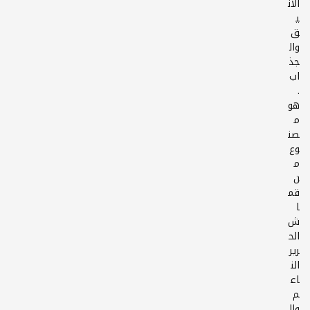
الأن
ي
ق
وال
جذ
اب
.
هو
م
صن
وع
م
ن
قم
ا
ش
الح
رير
الن
اع
م
وال