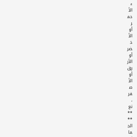
ء
الأ
حم
ر
أو
الأ
خ
ضر
أو
الأز
رق
أو
الأ
ص
فر
،
تع
**
**
الج
ما