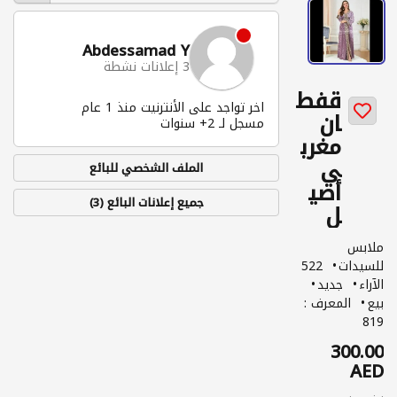
Abdessamad Y
3 إعلانات نشطة
قفط
اخر تواجد على الأنترنيت منذ 1 عام
ان
مسجل لـ 2+ سنوات
مغرب
ي
الملف الشخصي للبائع
أصي
جميع إعلانات البائع (3)
ل
ملابس
للسيدات
522
الآراء
جديد
بيع
المعرف :
819
300.00
AED