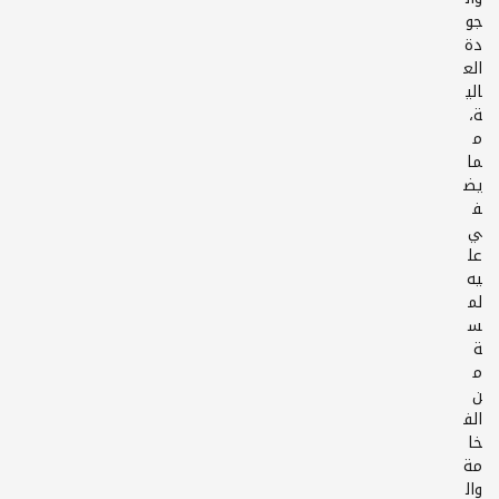
جو
دة
الع
الي
ة،
م
ما
يض
ف
ي
عل
يه
لم
س
ة
م
ن
الف
خا
مة
وال