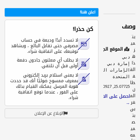
اعلن هنا!
وصف
كن حذرا!
يت
لا تسدد أبدًا وديعة في حساب
مي
مصرفي حتى تقابل البائع ، ويشاهد
الموقع الجغرافي
ز
توقيعك على اتفاقية شراء.
ه
دبي
لا يطلب أي معلنون جادون دفعة
ذا
إمارة دبي
أولى قبل أن تلتقي.
الق
الإمارات العربية
لا يعني استلام بريد إلكتروني
ف
المتحدة
بمعرف ممسوح ضوئيًا أنك قد حددت
طا
هوية المرسل. يمكنك القيام بذلك
25.07725, 55.30927
ن
على الفور ، عندما توقع اتفاقية
الم
احصل على الاتجاهات
شراء.
غر
→
بي
الإبلاغ عن الإعلان
بت
ص
مي
مه