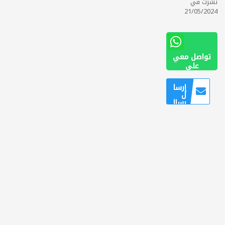
نشرت في
21/05/2024
تواصل معي
على
0562579488
إرسا
ل
رسال
ة
للمس
تخدم
ين
الذين
قاموا
بتسج
يل
الدخو
ل
فقط