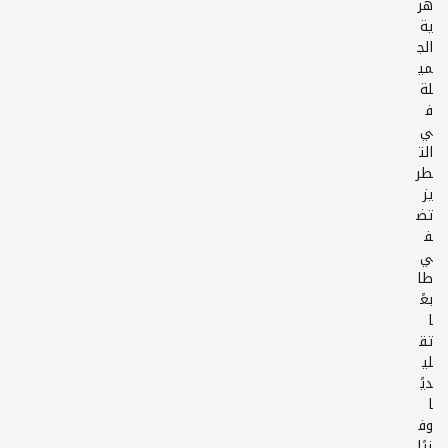
هر
ية
الج
مي
لة
ف
ي
الت
طر
يز
تض
ف
ي
طا
بعً
ا
تق
لي
ديً
ا
وف
نيًا