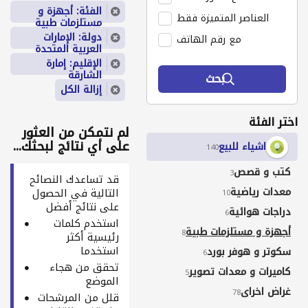
الفئة: أجهزة و
العناصر المتميزة فقط
مستلزمات طبية
دولة: الإمارات
مع رقم الهاتف
العربية المتحدة
الإقليم: إمارة
الشارقة
بحث
إزالة الكل
اختر الفئة
لم نتمكن من العثور
على أي نتائج لبحثك...
اشياء للبيع
140
كتب و قصص
3
قد تساعدك النصائح
معدات رياضية
التالية في الحصول
10
على نتائج أفضل
دراجات هوائية
6
استخدم كلمات
أجهزة و مستلزمات طبية
8
رئيسية أكثر
استخدما
سكوتر و هوفر بورد
6
تحقق من هجاء
كاميرات و معدات تصوير
5
الموضع
غراض اخراى
78
قلل من المرشحات