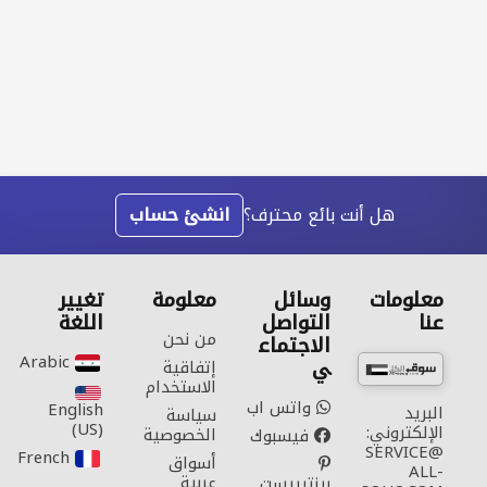
هل أنت بائع محترف؟
انشئ حساب
معلومات
وسائل
معلومة
تغيير
عنا
التواصل
اللغة
من نحن
الاجتماع
Arabic‎
ي
إتفاقية
الاستخدام
واتس اب
English
البريد
سياسة
(US)‎
الإلكتروني:
الخصوصية
فيسبوك
SERVICE@
French‎
أسواق
ALL-
عربية
بينتيريست