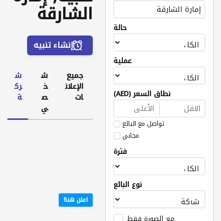
الشارقة
حالة
إنشاء تنبيه
عملية
جميع
ش
ش
الإعلان
خ
رك
نطاق السعر (AED)
ات
ص
ة
ي
تواصل مع البائع
مجاني
فترة
نوع البائع
اعلن هنا!
مع الصورة فقط