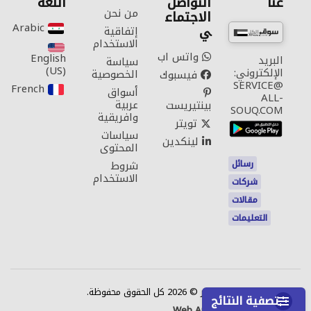
عنا
التواصل
اللغة
من نحن
الاجتماع
Arabic‎
ي
إتفاقية
الاستخدام
واتس اب
English
البريد
سياسة
(US)‎
الإلكتروني:
الخصوصية
فيسبوك
SERVICE@
French‎
أسواق
ALL-
عربية
بينتيريست
SOUQ.COM
وافريقية
تويتر
سياسات
لينكدين
المحتوى
رسائل
شروط
الاستخدام
شركات
مقالات
التعليمات
اتصل بنا
حقوق النشر © 2026 كل الحقوق محفوظة.
تصفية النتائج
Web Annonces Technology