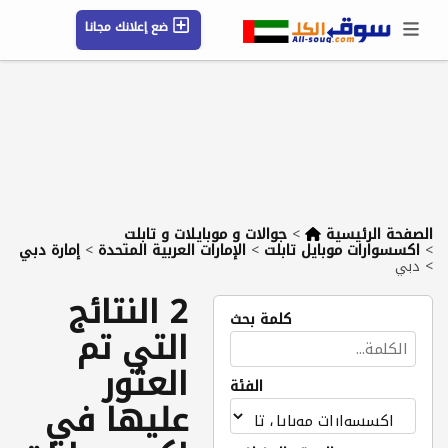
ضع إعلانك مجانا
حسابي / تسجيل
الموقع الجغرافي
رسائل
محفوظ
التعليمات
مقالات
شركات
الصفحة الرئيسية
>
جوالات و موبايلات و تابلت
>
اكسسوارات موبايل تابلت
>
الإمارات العربية المتحدة
>
إمارة دبي
>
دبي
2 النتائج
كلمة بحث
التي تم
العثور
الفئة
عليها في