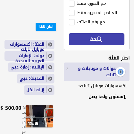
مع الصورة فقط
العناصر المتميزة فقط
مع رقم الهاتف
اعلن هنا!
بحث
الفئة: اكسسوارات
موبايل تابلت
دولة: الإمارات
اختر الفئة
العربية المتحدة
الإقليم: إمارة دبي
جوالات و موبايلات و
2
تابلت
المدينة: دبي
اكسسوارات موبايل تابلت
2
إزالة الكل
مستوى واحد يصل
500.00 $
اك
س
س
وار
19
ات
مو