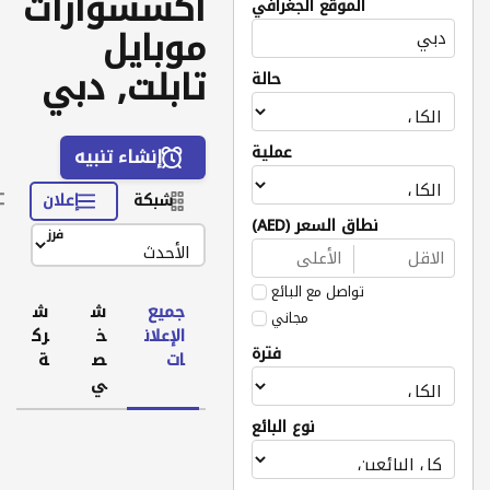
اكسسوارات
الموقع الجغرافي
موبايل
تابلت, دبي
حالة
عملية
إنشاء تنبيه
شبكة
إعلان
نطاق السعر (AED)
فرز
تواصل مع البائع
جميع
ش
ش
مجاني
الإعلان
خ
رك
فترة
ات
ص
ة
ي
نوع البائع