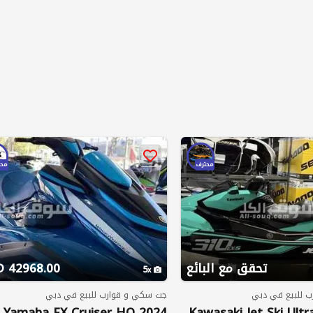
محترف
محت
تحقق مع البائع
42968.00 AED
5
 للبيع في دبي
جت سكي و قوارب للبيع في دبي
2024 Yamaha FX Cruiser HO
2026 Kawasaki Jet Ski Ult