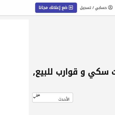
ضع إعلانك مجانا
حسابي / تسجيل
التعليمات
جت سكي و قوارب للبيع,
فرز