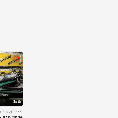
3
جت سكي و قوارب
ra 310