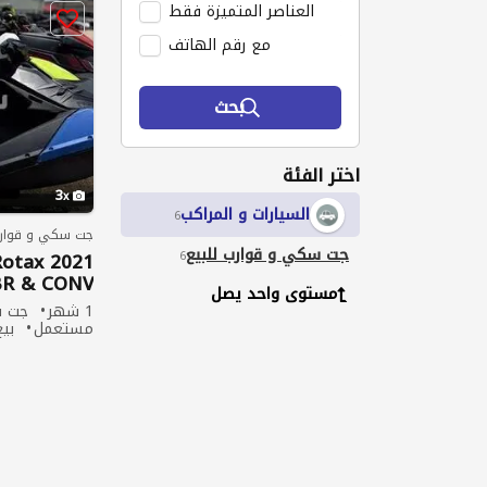
العناصر المتميزة فقط
مع رقم الهاتف
بحث
اختر الفئة
3
السيارات و المراكب
6
جت سكي و قوارب
جت سكي و قوارب للبيع
6
 Rotax
IBR & CONV
مستوى واحد يصل
1 شهر
جت س
مستعمل
بيع