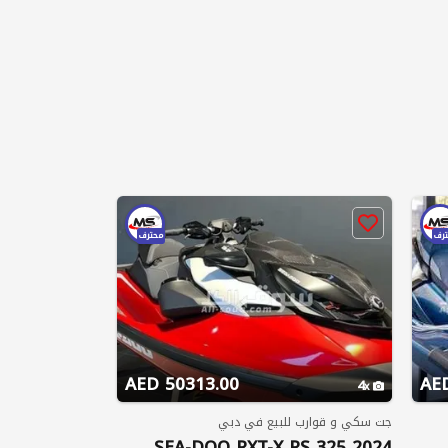
رف
محترف
50313.00 AED
4
جت سكي و قوارب للبيع في دبي
2024 SEA-DOO RXT-X RS 325