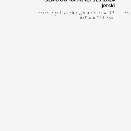
Jetski
يد
5 أشهر
جت سكي و قوارب للبيع
جديد
بيع
144 مشاهدة