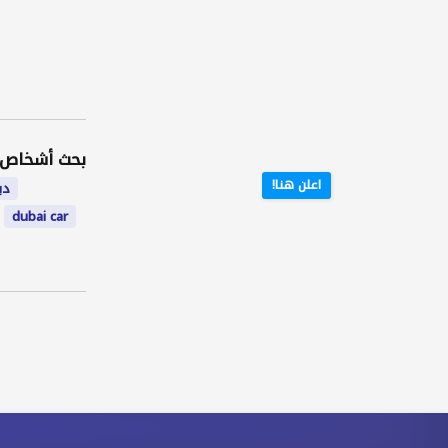
بحث أشخاص 
اعلن هنا!
دب
dubai car