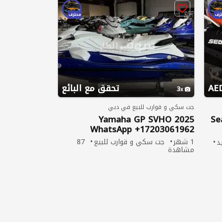
رف
محترف
تحقق مع البائع
3
جت سكي و قوارب للبيع في دبي
2025 Yamaha GP SVHO
202
WhatsApp ‪+17203061962‬
1 شهر
جت سكي و قوارب للبيع
87
د
مشاهدة