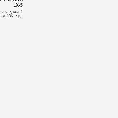
LX-S
1 شهر
جت س
بيع
136 مشاهدة