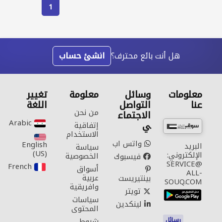
1
هل أنت بائع محترف؟
انشئ حساب
معلومات
وسائل
معلومة
تغيير
عنا
التواصل
اللغة
من نحن
الاجتماع
Arabic‎
ي
إتفاقية
الاستخدام
واتس اب
English
البريد
سياسة
(US)‎
الإلكتروني:
الخصوصية
فيسبوك
SERVICE@
French‎
أسواق
ALL-
عربية
بينتيريست
SOUQ.COM
وافريقية
تويتر
سياسات
لينكدين
المحتوى
رسائل
شروط