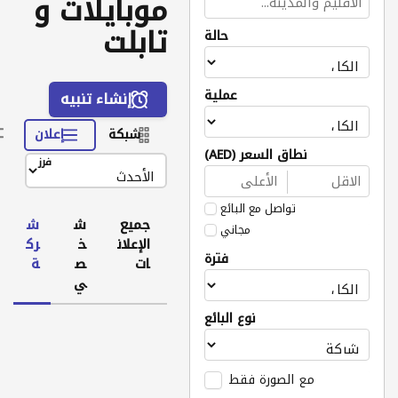
موبايلات و
تابلت
حالة
عملية
إنشاء تنبيه
شبكة
إعلان
نطاق السعر (AED)
فرز
تواصل مع البائع
جميع
ش
ش
مجاني
الإعلان
خ
رك
فترة
ات
ص
ة
ي
نوع البائع
مع الصورة فقط