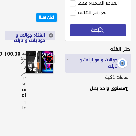
العناصر المتميزة فقط
مع رقم الهاتف
اعلن هنا!
بحث
الفئة: جوالات و
موبايلات و تابلت
اختر الفئة
100.00 AED
سا
عات
جوالات و موبايلات و
1
ذكي
تابلت
ة
4
في
ساعات ذكية
دب
1
ي
مستوى واحد يصل
س
اع
ة
1
ذك
عا
ية
م
مت
ع
سا
عا
دد
ت
ة