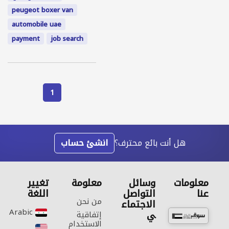
peugeot boxer van
automobile uae
payment
job search
1
هل أنت بائع محترف؟
انشئ حساب
معلومات
وسائل
معلومة
تغيير
عنا
التواصل
اللغة
من نحن
الاجتماع
Arabic‎
ي
إتفاقية
الاستخدام