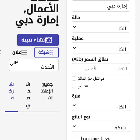
الأعمال,
إمارة دبي
حالة
عملية
إنشاء تنبيه
شبكة
إعلان
نطاق السعر (AED)
فرز
تواصل مع البائع
جميع
ش
ش
مجاني
الإعلان
خ
رك
فترة
ات
ص
ة
ي
نوع البائع
مع الصورة فقط