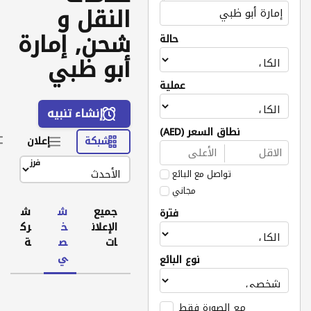
النقل و
شحن, إمارة
حالة
أبو ظبي
عملية
إنشاء تنبيه
نطاق السعر (AED)
شبكة
إعلان
فرز
تواصل مع البائع
مجاني
جميع
ش
ش
فترة
الإعلان
خ
رك
ات
ص
ة
ي
نوع البائع
مع الصورة فقط