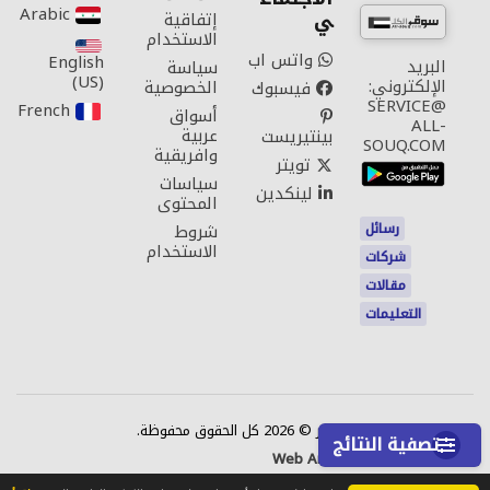
Arabic‎
ي
إتفاقية
الاستخدام
واتس اب
English
البريد
سياسة
(US)‎
الإلكتروني:
الخصوصية
فيسبوك
SERVICE@
French‎
أسواق
ALL-
عربية
بينتيريست
SOUQ.COM
وافريقية
تويتر
سياسات
لينكدين
المحتوى
رسائل
شروط
الاستخدام
شركات
مقالات
التعليمات
اتصل بنا
حقوق النشر © 2026 كل الحقوق محفوظة.
تصفية النتائج
Web Annonces Technology