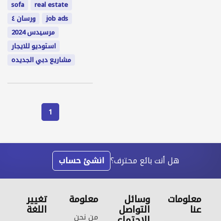
sofa
real estate
job ads
ورسان ٤
مرسيدس 2024
استوديو للايجار
مشاريع دبي الجديده
1
هل أنت بائع محترف؟
انشئ حساب
معلومات
وسائل
معلومة
تغيير
عنا
التواصل
اللغة
من نحن
الاجتماع