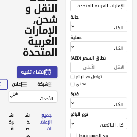
النقل و
شحن,
حالة
الإمارات
العربية
عملية
المتحدة
نطاق السعر (AED)
إنشاء تنبيه
تواصل مع البائع
مجاني
شبكة
إعلان
فترة
فرز
نوع البائع
جميع
ش
ش
الإعلان
خ
رك
ات
ص
ة
ي
مع الصورة فقط