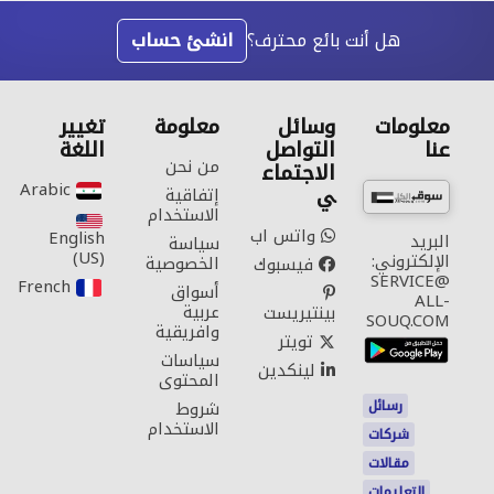
هل أنت بائع محترف؟
انشئ حساب
معلومات
وسائل
معلومة
تغيير
عنا
التواصل
اللغة
من نحن
الاجتماع
Arabic‎
ي
إتفاقية
الاستخدام
واتس اب
English
البريد
سياسة
(US)‎
الإلكتروني:
الخصوصية
فيسبوك
SERVICE@
French‎
أسواق
ALL-
عربية
بينتيريست
SOUQ.COM
وافريقية
تويتر
سياسات
لينكدين
المحتوى
رسائل
شروط
الاستخدام
شركات
مقالات
التعليمات