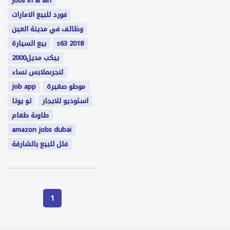
jobs in al ain
فورد للبيع الامارات
وظائف في مدينة العين
s63 2018
بيع السيارة
بيكب مديل2000
لنجرىملابس نساء
موطو صغيرة
job app
استوديو للايجار
تو يوتا
طاوىة طعام
amazon jobs dubai
فلل للبيع بالشارقة
1