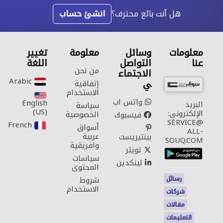
هل أنت بائع محترف؟
انشئ حساب
معلومات
وسائل
معلومة
تغيير
عنا
التواصل
اللغة
من نحن
الاجتماع
Arabic‎
ي
إتفاقية
الاستخدام
واتس اب
English
البريد
سياسة
(US)‎
الإلكتروني:
الخصوصية
فيسبوك
SERVICE@
French‎
أسواق
ALL-
عربية
بينتيريست
SOUQ.COM
وافريقية
تويتر
سياسات
لينكدين
المحتوى
رسائل
شروط
الاستخدام
شركات
مقالات
التعليمات