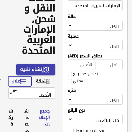
النقل و
شحن,
حالة
الإمارات
العربية
عملية
المتحدة
نطاق السعر (AED)
إنشاء تنبيه
تواصل مع البائع
مجاني
شبكة
إعلان
فترة
فرز
نوع البائع
جميع
ش
ش
الإعلان
خ
رك
ات
ص
ة
ي
مع الصورة فقط