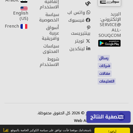
Arabic‎
ي
إتفاقية
الاستخدام
واتس اب
English
البريد
سياسة
(US)‎
الإلكتروني:
الخصوصية
فيسبوك
SERVICE@
French‎
أسواق
ALL-
عربية
بينتيريست
SOUQ.COM
وافريقية
تويتر
سياسات
لينكدين
المحتوى
رسائل
شروط
الاستخدام
شركات
مقالات
التعليمات
اتصل بنا
حقوق النشر © 2026 كل الحقوق محفوظة.
تصفية النتائج
Web Annonces Technology
باستخدامك موقعنا فأنت توافق على سياسة الكوكيز الخاصة بالموقع
إقرأ
أوافق!