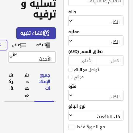
تسلية و
ترفيه
حالة
عملية
إنشاء تنبيه
شبكة
إعلان
نطاق السعر (AED)
فرز
تواصل مع البائع
جميع
ش
ش
مجاني
الإعلان
خ
رك
فترة
ات
ص
ة
ي
نوع البائع
مع الصورة فقط