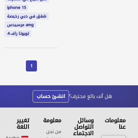
iphone 15
شقق في دبي رخيصة
amg مرسيدس
تويوتا راف 4
1
هل أنت بائع محترف؟
انشئ حساب
معلومات
وسائل
معلومة
تغيير
عنا
التواصل
اللغة
من نحن
الاجتماع