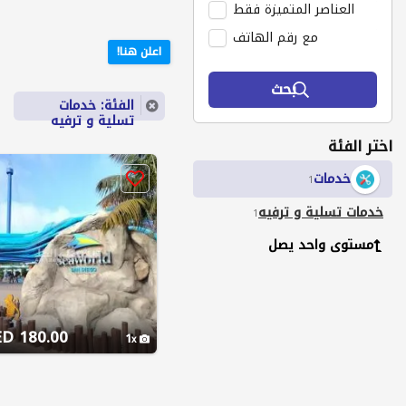
العناصر المتميزة فقط
مع رقم الهاتف
اعلن هنا!
بحث
الفئة: خدمات
تسلية و ترفيه
اختر الفئة
خدمات
1
خدمات تسلية و ترفيه
1
مستوى واحد يصل
180.00 AED
1