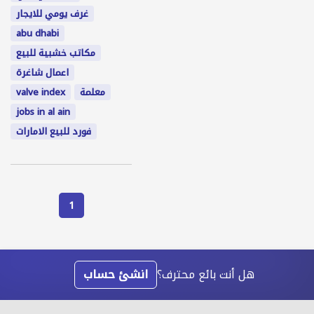
غرف يومي للايجار
abu dhabi
مكاتب خشبية للبيع
اعمال شاغرة
معلمة
valve index
jobs in al ain
فورد للبيع الامارات
1
هل أنت بائع محترف؟
انشئ حساب