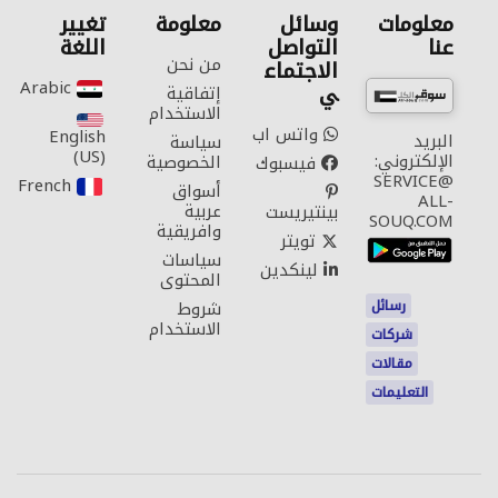
معلومات
وسائل
معلومة
تغيير
عنا
التواصل
اللغة
من نحن
الاجتماع
Arabic‎
ي
إتفاقية
الاستخدام
واتس اب
English
البريد
سياسة
(US)‎
الإلكتروني:
الخصوصية
فيسبوك
SERVICE@
French‎
أسواق
ALL-
عربية
بينتيريست
SOUQ.COM
وافريقية
تويتر
سياسات
لينكدين
المحتوى
رسائل
شروط
الاستخدام
شركات
مقالات
التعليمات