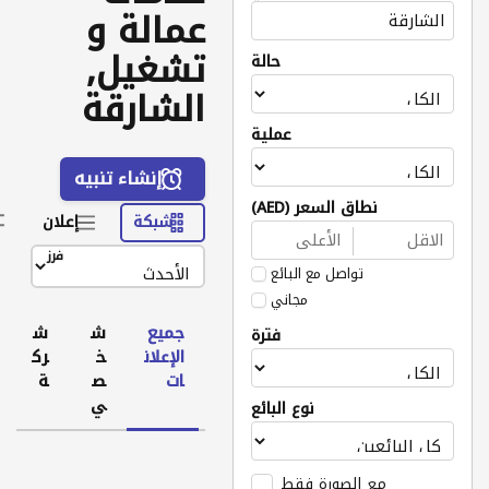
عمالة و
تشغيل,
حالة
الشارقة
عملية
إنشاء تنبيه
نطاق السعر (AED)
شبكة
إعلان
فرز
تواصل مع البائع
مجاني
جميع
ش
ش
فترة
الإعلان
خ
رك
ات
ص
ة
ي
نوع البائع
مع الصورة فقط