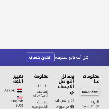
هل أنت بائع محترف؟
انشئ حساب
معلومات
وسائل
معلومة
تغيير
عنا
التواصل
اللغة
من نحن
الاجتماع
Arabic‎
ي
إتفاقية
الاستخدام
واتس اب
English
البريد
سياسة
(US)‎
الإلكتروني:
الخصوصية
فيسبوك