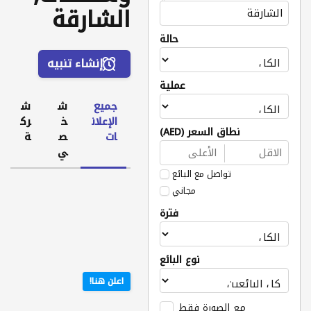
الشارقة
حالة
إنشاء تنبيه
عملية
جميع
ش
ش
الإعلان
خ
رك
نطاق السعر (AED)
ات
ص
ة
ي
تواصل مع البائع
مجاني
فترة
نوع البائع
اعلن هنا!
مع الصورة فقط