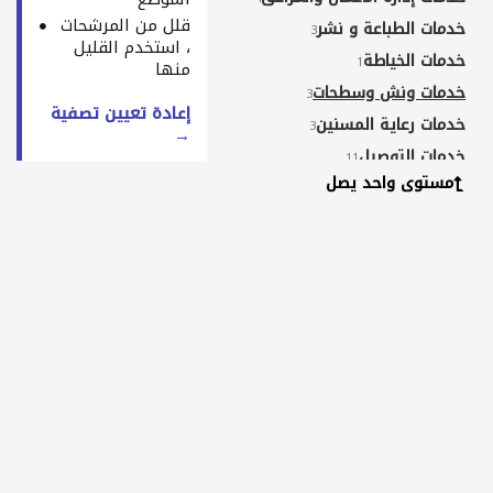
قلل من المرشحات
خدمات الطباعة و نشر
3
، استخدم القليل
خدمات الخياطة
1
منها
خدمات ونش وسطحات
3
إعادة تعيين تصفية
خدمات رعاية المسنين
3
→
خدمات التوصيل
11
مستوى واحد يصل
خدمات تصميم مواقع و
7
تطبيقات
مراكز علاج طبيعي ومساج
5
مراكز خدمات صحية و طبية
3
لياقة بدنية و تغذية
1
خدمات تدريس و تعليم
12
خدمات مكفحي الحشرات
2
خدمات تزين الحدائق
6
خدمات طكسي توصيل
1
خدمات تسلية و ترفيه
1