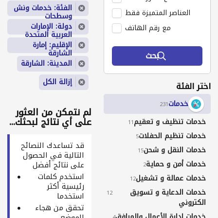
الفئة: خدمات ونش
العناصر المتميزة فقط
وسطحات
دولة: الإمارات
مع رقم الهاتف
العربية المتحدة
الإقليم: إمارة
الشارقة
بحث
المدينة: الشارقة
إزالة الكل
اختر الفئة
خدمات
231
لم نتمكن من العثور
على أي نتائج لبحثك...
خدمات تنظيف و تعقيم
11
خدمات تنظيم الحفلات
5
قد تساعدك النصائح
خدمات النقل و شحن
15
التالية في الحصول
خدمات أمن و حماية
على نتائج أفضل
2
استخدم كلمات
خدمات عمالة و تشغيل
12
رئيسية أكثر
خدمات الدعاية و تسويق
12
استخدما
الكتروني
تحقق من هجاء
خدمات إدارة الأعمال والمرافق
الموضع
4