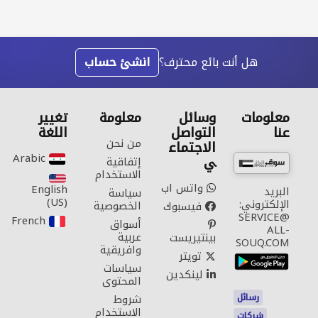
هل أنت بائع محترف؟
انشئ حساب
معلومات
وسائل
معلومة
تغيير
عنا
التواصل
اللغة
من نحن
الاجتماع
Arabic‎
ي
إتفاقية
الاستخدام
واتس اب
English
البريد
سياسة
(US)‎
الإلكتروني:
الخصوصية
فيسبوك
SERVICE@
French‎
أسواق
ALL-
عربية
بينتيريست
SOUQ.COM
وافريقية
تويتر
سياسات
لينكدين
المحتوى
رسائل
شروط
الاستخدام
شركات