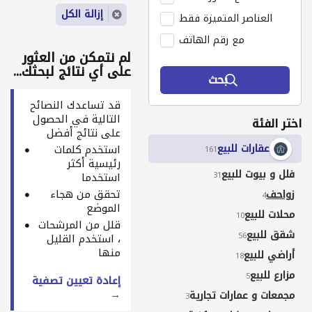
إزالة الكل
العناصر المتميزة فقط
مع رقم الهاتف
لم نتمكن من العثور
على أي نتائج لبحثك...
بحث
قد تساعدك النصائح
التالية في الحصول
اختر الفئة
على نتائج أفضل
عقارات للبيع
استخدم كلمات
161
رئيسية أكثر
فلل و بيوت للبيع
31
استخدما
تحقق من هجاء
زواحف
4
الموضع
محلات للبيع
10
قلل من المرشحات
شقق للبيع
56
، استخدم القليل
منها
أراضي للبيع
18
مزارع للبيع
5
إعادة تعيين تصفية
→
مجمعات و عمارات تجارية
3