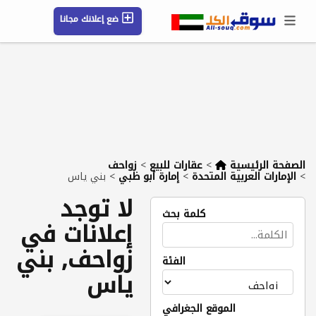
ضع إعلانك مجانا
حسابي / تسجيل
الموقع الجغرافي
رسائل
محفوظ
التعليمات
مقالات
شركات
الصفحة الرئيسية
>
عقارات للبيع
>
زواحف
>
الإمارات العربية المتحدة
>
إمارة أبو ظبي
>
بني ياس
لا توجد
كلمة بحث
إعلانات في
زواحف, بني
الفئة
ياس
الموقع الجغرافي