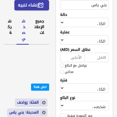
إنشاء تنبيه
حالة
جميع
ش
ش
الإعلان
خ
رك
عملية
ات
ص
ة
ي
نطاق السعر (AED)
تواصل مع البائع
مجاني
فترة
اعلن هنا!
نوع البائع
الفئة: زواحف
المدينة: بني ياس
مع الصورة فقط