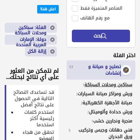
العناصر المتميزة فقط
اعلن هنا!
مع رقم الهاتف
الفئة: سباكين
ومحلات السباكة
بحث
دولة: الإمارات
العربية المتحدة
إزالة الكل
اختر الفئة
تصليح و صيانة و
53
لم نتمكن من العثور
إنشاءات
على أي نتائج لبحثك...
سباكين ومحلات السباكة
1
قد تساعدك النصائح
ورش ومراكز صيانة السيارات
2
التالية في الحصول
صيانة الأجهزة الكهربائية
2
على نتائج أفضل
ورش حدادة وألوميتال
استخدم كلمات
2
رئيسية أكثر
منجرة ونجارين خشب
1
استخدما
فني دهانات وجبس وتركيب
5
تحقق من هجاء
ورق الجدران
الموضع