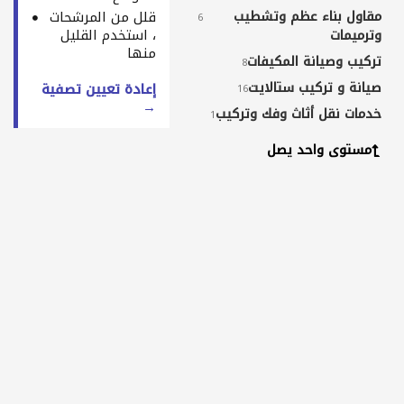
مقاول بناء عظم وتشطيب
قلل من المرشحات
6
، استخدم القليل
وترميمات
منها
تركيب وصيانة المكيفات
8
صيانة و تركيب ستالايت
إعادة تعيين تصفية
16
→
خدمات نقل أثاث وفك وتركيب
1
خدمات طلاء ودهان
1
مستوى واحد يصل