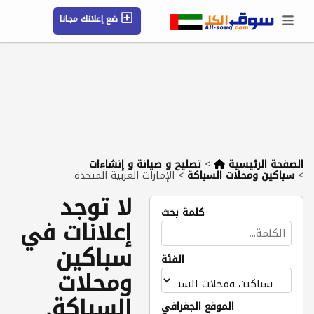
ضع إعلانك مجانا
حسابي / تسجيل
الموقع الجغرافي
رسائل
محفوظ
التعليمات
مقالات
شركات
الصفحة الرئيسية
>
تصليح و صيانة و إنشاءات
>
سباكين ومحلات السباكة
>
الإمارات العربية المتحدة
لا توجد
كلمة بحث
إعلانات في
سباكين
الفئة
ومحلات
السباكة,
الموقع الجغرافي