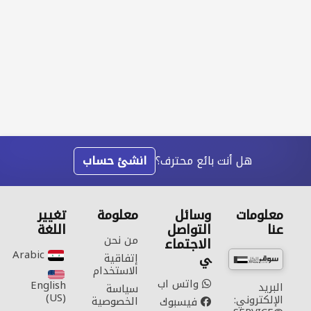
هل أنت بائع محترف؟
انشئ حساب
معلومات
وسائل
معلومة
تغيير
عنا
التواصل
اللغة
من نحن
الاجتماع
Arabic‎
ي
إتفاقية
الاستخدام
واتس اب
English
البريد
سياسة
(US)‎
الإلكتروني:
الخصوصية
فيسبوك