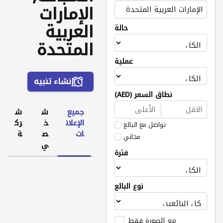
الإمارات
العربية
حالة
المتحدة
عملية
إنشاء تنبيه
نطاق السعر (AED)
جميع
ش
ش
الإعلان
خ
رك
تواصل مع البائع
ات
ص
ة
مجاني
ي
فترة
نوع البائع
مع الصورة فقط