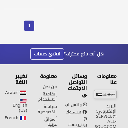
1
هل أنت بائع محترف؟
انشئ حساب
معلومات
وسائل
معلومة
تغيير
عنا
التواصل
اللغة
من نحن
الاجتماع
Arabic‎
ي
إتفاقية
الاستخدام
واتس اب
English
البريد
سياسة
(US)‎
الإلكتروني:
الخصوصية
فيسبوك
SERVICE@
French‎
أسواق
ALL-
عربية
بينتيريست
SOUQ.COM