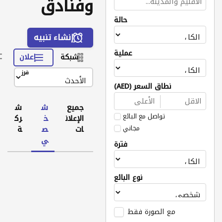
وفنادق
حالة
إنشاء تنبيه
عملية
شبكة
إعلان
فرز
نطاق السعر (AED)
جميع
ش
ش
تواصل مع البائع
الإعلان
خ
رك
مجاني
ات
ص
ة
ي
فترة
نوع البائع
مع الصورة فقط