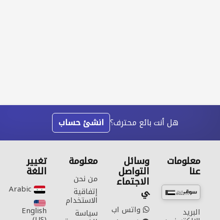
هل أنت بائع محترف؟
انشئ حساب
معلومات
وسائل
معلومة
تغيير
عنا
التواصل
اللغة
من نحن
الاجتماع
Arabic‎
ي
إتفاقية
الاستخدام
واتس اب
English
البريد
سياسة
(US)‎