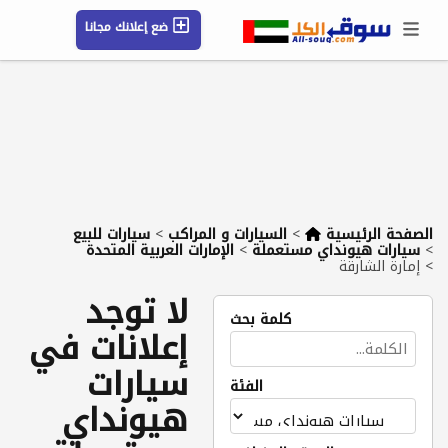
ضع إعلانك مجانا
حسابي / تسجيل
الموقع الجغرافي
رسائل
محفوظ
التعليمات
مقالات
شركات
الصفحة الرئيسية
>
السيارات و المراكب
>
سيارات للبيع
>
سيارات هيونداي مستعملة
>
الإمارات العربية المتحدة
>
إمارة الشارقة
لا توجد
كلمة بحث
إعلانات في
سيارات
الفئة
هيونداي