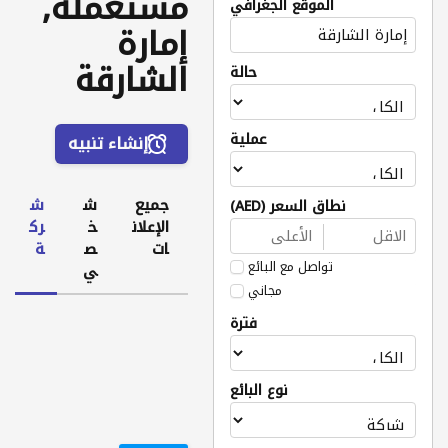
مستعملة,
الموقع الجغرافي
إمارة
الشارقة
حالة
عملية
إنشاء تنبيه
جميع
ش
ش
نطاق السعر (AED)
الإعلان
خ
رك
ات
ص
ة
تواصل مع البائع
ي
مجاني
فترة
نوع البائع