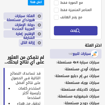
مع الصورة فقط
اعلن هنا!
العناصر المتميزة فقط
الفئة: سيارات
مع رقم الهاتف
هيونداي مستعملة
دولة: الإمارات
العربية المتحدة
بحث
الإقليم: إمارة
الشارقة
إزالة الكل
اختر الفئة
سيارات للبيع
147
لم نتمكن من العثور
على أي نتائج لبحثك...
سيارات سيارة 4x4 مستعملة
5
سيارات أودي مستعملة
1
قد تساعدك النصائح
سيارات بي إم دبليو مستعملة
1
التالية في الحصول
على نتائج أفضل
سيارات بويك مستعملة
1
استخدم كلمات
سيارات كاديلاك مستعملة
1
رئيسية أكثر
سيارات شيفروليه مستعملة
3
استخدما
سيارات دودج مستعملة
تحقق من هجاء
1