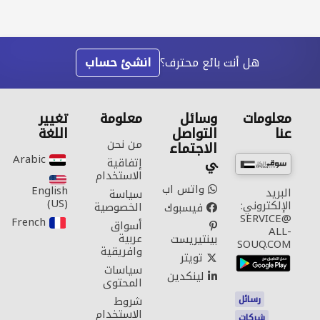
هل أنت بائع محترف؟
انشئ حساب
معلومات
وسائل
معلومة
تغيير
عنا
التواصل
اللغة
من نحن
الاجتماع
Arabic‎
ي
إتفاقية
الاستخدام
واتس اب
English
البريد
سياسة
(US)‎
الإلكتروني:
الخصوصية
فيسبوك
SERVICE@
French‎
أسواق
ALL-
عربية
بينتيريست
SOUQ.COM
وافريقية
تويتر
سياسات
لينكدين
المحتوى
رسائل
شروط
الاستخدام
شركات