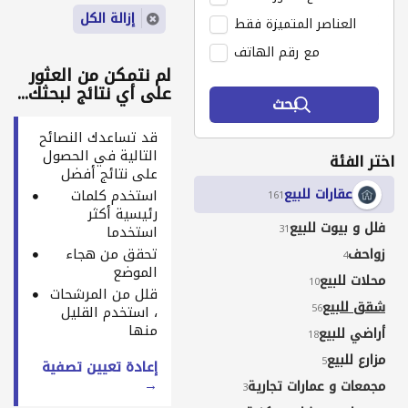
إزالة الكل
العناصر المتميزة فقط
مع رقم الهاتف
لم نتمكن من العثور
على أي نتائج لبحثك...
بحث
قد تساعدك النصائح
التالية في الحصول
اختر الفئة
على نتائج أفضل
عقارات للبيع
استخدم كلمات
161
رئيسية أكثر
فلل و بيوت للبيع
31
استخدما
تحقق من هجاء
زواحف
4
الموضع
محلات للبيع
10
قلل من المرشحات
شقق للبيع
56
، استخدم القليل
منها
أراضي للبيع
18
مزارع للبيع
5
إعادة تعيين تصفية
→
مجمعات و عمارات تجارية
3