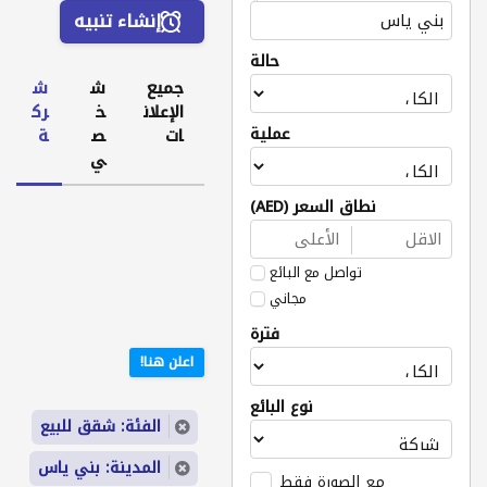
إنشاء تنبيه
حالة
جميع
ش
ش
الإعلان
خ
رك
عملية
ات
ص
ة
ي
نطاق السعر (AED)
تواصل مع البائع
مجاني
فترة
اعلن هنا!
نوع البائع
الفئة: شقق للبيع
المدينة: بني ياس
مع الصورة فقط