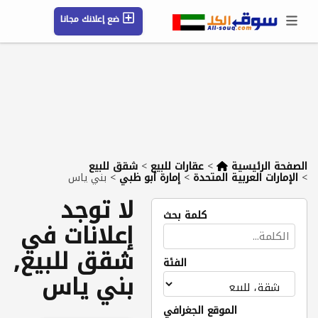
ضع إعلانك مجانا
حسابي / تسجيل
الموقع الجغرافي
رسائل
محفوظ
التعليمات
مقالات
شركات
الصفحة الرئيسية
>
عقارات للبيع
>
شقق للبيع
>
الإمارات العربية المتحدة
>
إمارة أبو ظبي
>
بني ياس
لا توجد
كلمة بحث
إعلانات في
شقق للبيع,
الفئة
بني ياس
الموقع الجغرافي