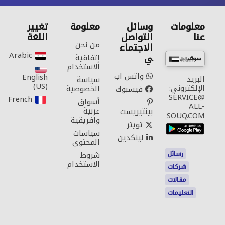
معلومات
وسائل
معلومة
تغيير
عنا
التواصل
اللغة
من نحن
الاجتماع
Arabic‎
ي
إتفاقية
الاستخدام
واتس اب
English
البريد
سياسة
(US)‎
الإلكتروني:
الخصوصية
فيسبوك
SERVICE@
French‎
أسواق
ALL-
عربية
بينتيريست
SOUQ.COM
وافريقية
تويتر
سياسات
لينكدين
المحتوى
رسائل
شروط
الاستخدام
شركات
مقالات
التعليمات