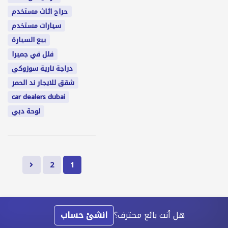
حراج اثاث مستخدم
سيارات مستخدم
بيع السيارة
فلل في جميرا
دراجة نارية سوزوكي
شقق للايجار ند الحمر
car dealers dubai
لوحة دبي
2
1
هل أنت بائع محترف؟
انشئ حساب