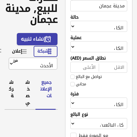
للبيع, مدينة
عجمان
حالة
عملية
إنشاء تنبيه
شبكة
إعلان
نطاق السعر (AED)
فرز
تواصل مع البائع
جميع
ش
ش
مجاني
الإعلان
خ
رك
فترة
ات
ص
ة
ي
نوع البائع
مع الصورة فقط