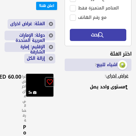
اعلن هنا!
العناصر المتميزة فقط
مع رقم الهاتف
الفئة: غراض اخراى
بحث
دولة: الإمارات
العربية المتحدة
الإقليم: إمارة
الشارقة
اختر الفئة
إزالة الكل
اشياء للبيع
7
غراض اخراى
60.00 AED
7
غرا
ض
مستوى واحد يصل
اخر
اى
5
ف
ي
ال
شا
رق
ة
P
o