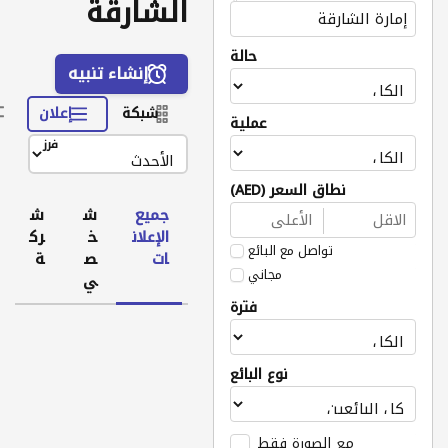
الشارقة
حالة
إنشاء تنبيه
شبكة
إعلان
عملية
فرز
نطاق السعر (AED)
جميع
ش
ش
الإعلان
خ
رك
تواصل مع البائع
ات
ص
ة
مجاني
ي
فترة
نوع البائع
مع الصورة فقط