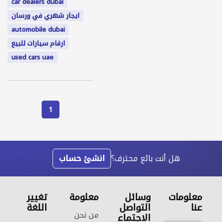
car dealers dubai
ايجار شهري في ورسان
automobile dubai
ارقام سيارات للبيع
used cars uae
1
هل أنت بائع محترف؟
انشئ حساب
معلومات
وسائل
معلومة
تغيير
عنا
التواصل
اللغة
من نحن
الاجتماع