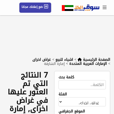
ضع إعلانك مجانا
حسابي / تسجيل
الموقع الجغرافي
رسائل
محفوظ
التعليمات
مقالات
شركات
الصفحة الرئيسية
>
اشياء للبيع
>
غراض اخراى
>
الإمارات العربية المتحدة
>
إمارة الشارقة
7 النتائج
كلمة بحث
التي تم
العثور عليها
الفئة
في غراض
اخراى, إمارة
الموقع الجغرافي