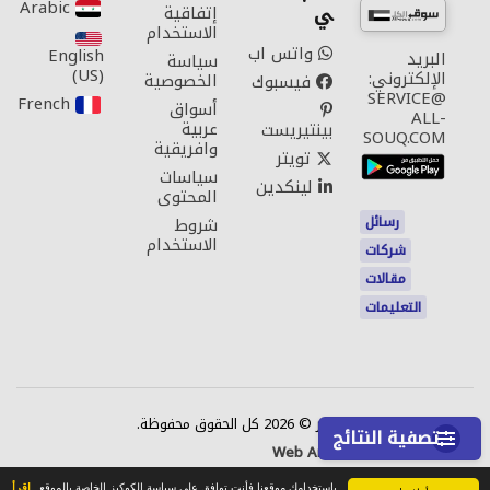
Arabic‎
ي
إتفاقية
الاستخدام
واتس اب
English
البريد
سياسة
(US)‎
الإلكتروني:
الخصوصية
فيسبوك
SERVICE@
French‎
أسواق
ALL-
عربية
بينتيريست
SOUQ.COM
وافريقية
تويتر
سياسات
لينكدين
المحتوى
رسائل
شروط
الاستخدام
شركات
مقالات
التعليمات
اتصل بنا
حقوق النشر © 2026 كل الحقوق محفوظة.
تصفية النتائج
Web Annonces Technology
باستخدامك موقعنا فأنت توافق على سياسة الكوكيز الخاصة بالموقع
إقرأ