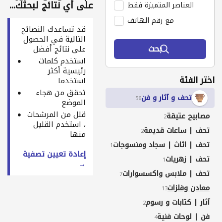
على أي نتائج لبحثك...
العناصر المتميزة فقط
مع رقم الهاتف
قد تساعدك النصائح
التالية في الحصول
بحث
على نتائج أفضل
استخدم كلمات
رئيسية أكثر
اختر الفئة
استخدما
تحقق من هجاء
تحف و آثار و فن
56
الموضع
قلل من المرشحات
مصابيح عتيقة
2
، استخدم القليل
تحف | ساعات قديمة
2
منها
تحف | اثاث | سجاد ومنسوجات
1
إعادة تعيين تصفية
تحف | زهريات
1
→
تحف | ملابس واكسسوارات
7
معادن وفلزات
13
آثار | كتابات و رسوم
2
فن | لوحات فنية
4