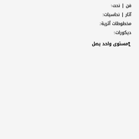
فن | نحت
1
آثار | نحاسيات
3
مخطوطات أثرية
2
ديكورات
5
مستوى واحد يصل