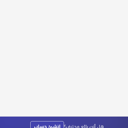
هل أنت بائع محترف؟
انشئ حساب