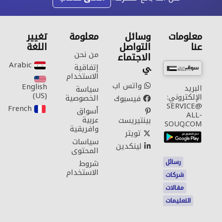
معلومات
وسائل
معلومة
تغيير
عنا
التواصل
اللغة
من نحن
الاجتماع
Arabic‎
ي
إتفاقية
الاستخدام
واتس اب
English
البريد
سياسة
(US)‎
الإلكتروني:
الخصوصية
فيسبوك
SERVICE@
French‎
أسواق
ALL-
عربية
بينتيريست
SOUQ.COM
وافريقية
تويتر
سياسات
لينكدين
المحتوى
رسائل
شروط
الاستخدام
شركات
مقالات
التعليمات