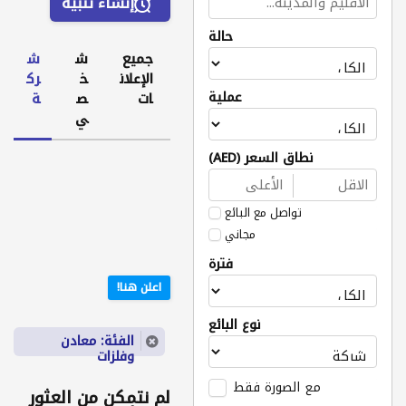
إنشاء تنبيه
حالة
جميع
ش
ش
الإعلان
خ
رك
عملية
ات
ص
ة
ي
نطاق السعر (AED)
تواصل مع البائع
مجاني
فترة
اعلن هنا!
نوع البائع
الفئة: معادن
وفلزات
مع الصورة فقط
لم نتمكن من العثور