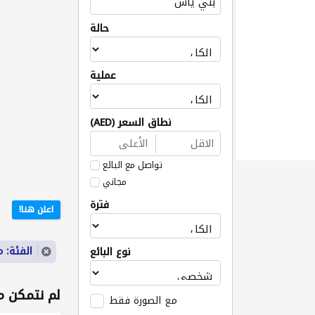
حالة
عملية
نطاق السعر (AED)
تواصل مع البائع
مجاني
فترة
اعلن هنا!
الفئة: م
نوع البائع
لم نتمكن من
مع الصورة فقط