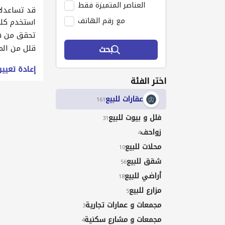
العناصر المتميزة فقط
قد تساعدك 
مع رقم الهاتف
استخدم كلم
تحقق من ه
قلل من الم
بحث
إعادة تعيي
اختر الفئة
عقارات للبيع
161
فلل و بيوت للبيع
31
زواحف
4
محلات للبيع
10
شقق للبيع
56
أراضي للبيع
18
مزارع للبيع
5
مجمعات و عمارات تجارية
3
مجمعات و مشارع سكنية
4