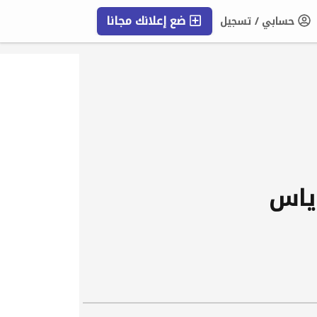
ضع إعلانك مجانا
حسابي / تسجيل
التعليمات
 ياس