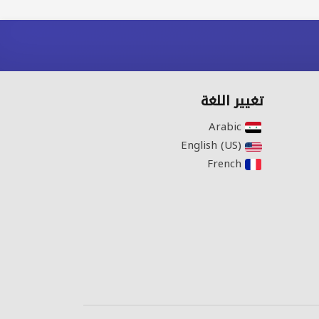
تغيير اللغة
Arabic‎
English (US)‎
French‎