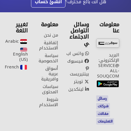
هل أنت بائع محترف؟
انشئ حساب
معلومات
وسائل
معلومة
تغيير
عنا
التواصل
اللغة
من نحن
الاجتماع
Arabic‎
ي
إتفاقية
الاستخدام
واتس اب
English
البريد
سياسة
(US)‎
الإلكتروني:
الخصوصية
فيسبوك
SERVICE@
French‎
أسواق
ALL-
عربية
بينتيريست
SOUQ.COM
وافريقية
تويتر
سياسات
لينكدين
المحتوى
رسائل
شروط
الاستخدام
شركات
مقالات
التعليمات