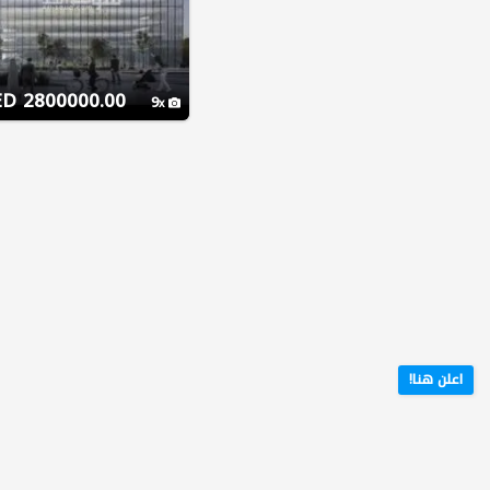
2800000.00 AED
9
اعلن هنا!