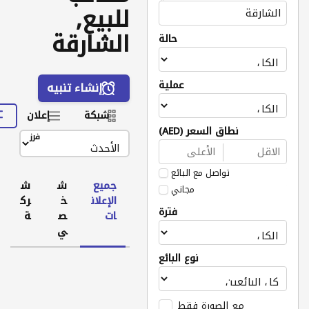
للبيع,
الشارقة
حالة
عملية
إنشاء تنبيه
شبكة
إعلان
نطاق السعر (AED)
فرز
تواصل مع البائع
جميع
ش
ش
مجاني
الإعلان
خ
رك
فترة
ات
ص
ة
ي
نوع البائع
مع الصورة فقط