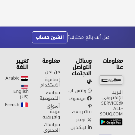
هل أنت بائع محترف؟
انشئ حساب
معلومات
وسائل
معلومة
تغيير
عنا
التواصل
اللغة
من نحن
الاجتماع
Arabic‎
ي
إتفاقية
الاستخدام
واتس اب
English
البريد
سياسة
(US)‎
الإلكتروني:
الخصوصية
فيسبوك
SERVICE@
French‎
أسواق
ALL-
عربية
بينتيريست
SOUQ.COM
وافريقية
تويتر
سياسات
لينكدين
المحتوى