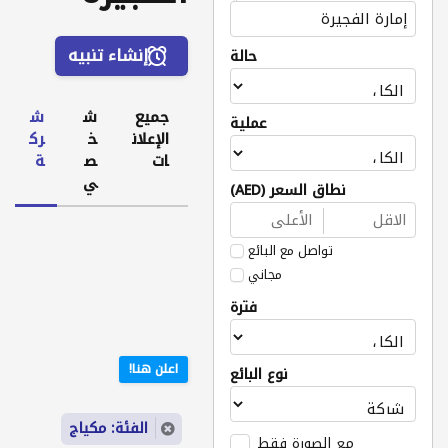
إنشاء تنبيه
حالة
جميع
ش
ش
عملية
الإعلان
خ
رك
ات
ص
ة
ي
نطاق السعر (AED)
تواصل مع البائع
مجاني
فترة
اعلن هنا!
نوع البائع
الفئة: مكياج
مع الصورة فقط