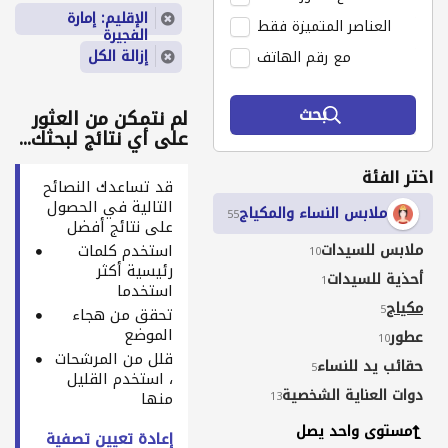
الإقليم: إمارة
العناصر المتميزة فقط
الفجيرة
إزالة الكل
مع رقم الهاتف
بحث
لم نتمكن من العثور
على أي نتائج لبحثك...
اختر الفئة
قد تساعدك النصائح
التالية في الحصول
ملابس النساء والمكياج
55
على نتائج أفضل
ملابس للسيدات
استخدم كلمات
10
رئيسية أكثر
أحذية للسيدات
1
استخدما
مكياج
5
تحقق من هجاء
الموضع
عطور
10
قلل من المرشحات
حقائب يد للنساء
5
، استخدم القليل
دوات العناية الشخصية
منها
13
مستوى واحد يصل
إعادة تعيين تصفية