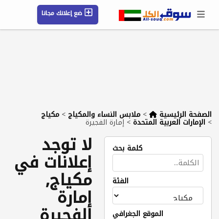
ضع إعلانك مجانا
حسابي / تسجيل
الموقع الجغرافي
رسائل
محفوظ
التعليمات
مقالات
شركات
الصفحة الرئيسية
>
ملابس النساء والمكياج
>
مكياج
>
الإمارات العربية المتحدة
>
إمارة الفجيرة
لا توجد
كلمة بحث
إعلانات في
مكياج,
الفئة
إمارة
الفجيرة
الموقع الجغرافي