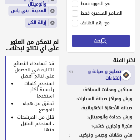
مع الصورة فقط
وألوميتال
المدينة: بني ياس
العناصر المتميزة فقط
إزالة الكل
مع رقم الهاتف
بحث
لم نتمكن من العثور
على أي نتائج لبحثك...
اختر الفئة
قد تساعدك النصائح
التالية في الحصول
تصليح و صيانة و
53
على نتائج أفضل
إنشاءات
استخدم كلمات
رئيسية أكثر
سباكين ومحلات السباكة
1
استخدما
ورش ومراكز صيانة السيارات
2
تحقق من هجاء
صيانة الأجهزة الكهربائية
2
الموضع
ورش حدادة وألوميتال
قلل من المرشحات
2
، استخدم القليل
منجرة ونجارين خشب
1
منها
فني دهانات وجبس وتركيب
5