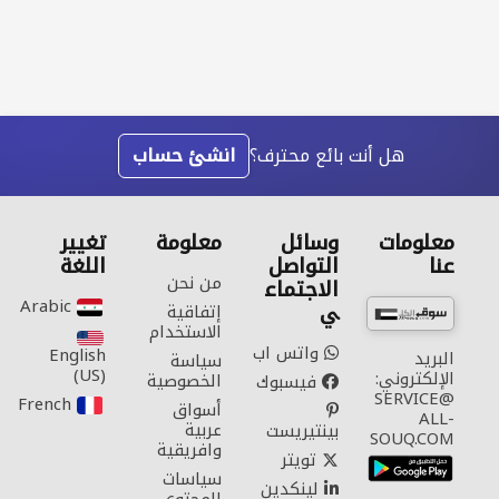
هل أنت بائع محترف؟
انشئ حساب
معلومات
وسائل
معلومة
تغيير
عنا
التواصل
اللغة
من نحن
الاجتماع
Arabic‎
ي
إتفاقية
الاستخدام
واتس اب
English
البريد
سياسة
(US)‎
الإلكتروني:
الخصوصية
فيسبوك
SERVICE@
French‎
أسواق
ALL-
عربية
بينتيريست
SOUQ.COM
وافريقية
تويتر
سياسات
لينكدين