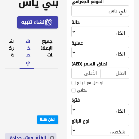
بني ياس
الموقع الجغرافي
إنشاء تنبيه
حالة
جميع
ش
ش
عملية
الإعلان
خ
رك
ات
ص
ة
ي
نطاق السعر (AED)
تواصل مع البائع
مجاني
فترة
اعلن هنا!
نوع البائع
الفئة: ورش حدادة