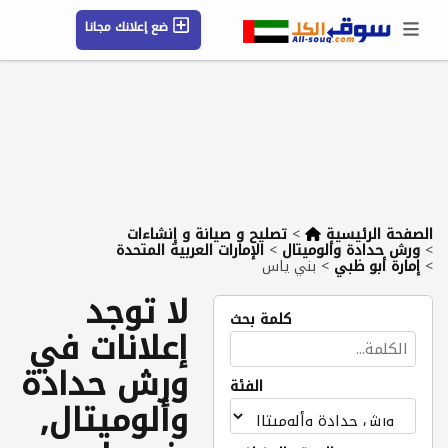
ضع إعلانك مجانا
حسابي / تسجيل
الموقع الجغرافي
رسائل
محفوظ
التعليمات
مقالات
شركات
الصفحة الرئيسية
>
تصليح و صيانة و إنشاءات
>
ورش حدادة وألوميتال
>
الإمارات العربية المتحدة
>
إمارة أبو ظبي
>
بني ياس
لا توجد
كلمة بحث
إعلانات في
ورش حدادة
الفئة
وألوميتال,