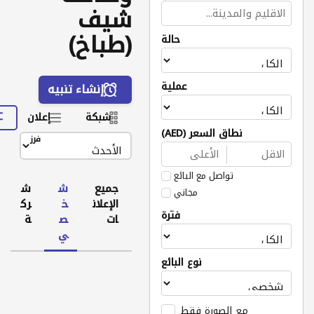
شيف
(طباخ)
حالة
عملية
إنشاء تنبيه
شبكة
إعلان
نطاق السعر (AED)
فرز
تواصل مع البائع
جميع
ش
ش
مجاني
الإعلان
خ
رك
فترة
ات
ص
ة
ي
نوع البائع
مع الصورة فقط