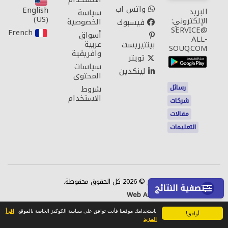
واتس اب
English
البريد
سياسة
(US)‎
الإلكتروني:
الخصوصية
فيسبوك
SERVICE@
French‎
أسواق
ALL-
عربية
بينتيريست
SOUQ.COM
وافريقية
تويتر
سياسات
لينكدين
المحتوى
رسائل
شروط
الاستخدام
شركات
مقالات
التعليمات
اتصل بنا
حقوق النشر © 2026 كل الحقوق محفوظة.
تصفية النتائج
Web Annonces Technology
باستخدامك موقعنا فأنت توافق على سياسة الكوكيز الخاصة بالموقع
إقرأ
أوافق!
المزيد
الصفحة الرئيسية
رسائل
محفوظ
الموقع الجغرافي