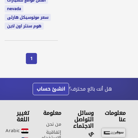
افضل مواقع للسيارات
nevada
سعر موتوسيكل هارلى
هوم سنتر اون لاين
1
هل أنت بائع محترف؟
انشئ حساب
معلومات
وسائل
معلومة
تغيير
عنا
التواصل
اللغة
من نحن
الاجتماع
Arabic‎
ي
إتفاقية
الاستخدام