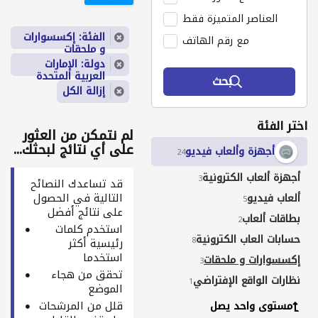
العناصر المتميزة فقط
الفئة: إكسسوارات
مع رقم الهاتف
و ملحقات
دولة: الإمارات
العربية المتحدة
بحث
إزالة الكل
اختر الفئة
لم نتمكن من العثور
على أي نتائج لبحثك...
أجهزة وألعاب فيديو
24
أجهزة ألعاب الكترونية
3
قد تساعدك النصائح
التالية في الحصول
ألعاب فيديو
5
على نتائج أفضل
بطاقات ألعاب
2
استخدم كلمات
حسابات العاب الكترونية
8
رئيسية أكثر
استخدما
إكسسوارات و ملحقات
3
تحقق من هجاء
نظارات الواقع الإفتراضي
1
الموضع
قلل من المرشحات
مستوى واحد يصل