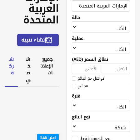
العربية
المتحدة
حالة
عملية
إنشاء تنبيه
جميع
ش
ش
نطاق السعر (AED)
الإعلان
خ
رك
ات
ص
ة
تواصل مع البائع
ي
مجاني
فترة
نوع البائع
مع الصورة فقط
اعلن هنا!