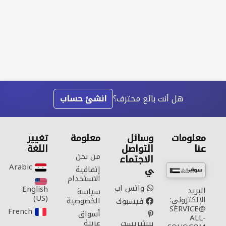
هل أنت بائع محترف؟
انشئ حساب
معلومات
وسائل
معلومة
تغيير
عنا
التواصل
اللغة
من نحن
الاجتماع
Arabic‎
ي
إتفاقية
الاستخدام
واتس اب
English
البريد
سياسة
(US)‎
الإلكتروني:
الخصوصية
فيسبوك
SERVICE@
French‎
أسواق
ALL-
عربية
بينتيريست