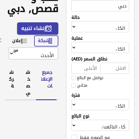
قصص, دبي
حالة
إنشاء تنبيه
عملية
شبكة
إعلان
فرز
نطاق السعر (AED)
جميع
ش
ش
تواصل مع البائع
الإعلان
خ
رك
مجاني
ات
ص
ة
ي
فترة
نوع البائع
مع الصورة فقط