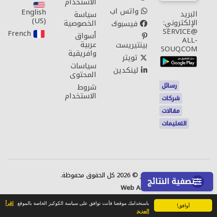
الاستخدام
واتس اب
English
البريد
سياسة
(US)‎
الإلكتروني:
الخصوصية
فيسبوك
SERVICE@
French‎
أسواق
ALL-
عربية
بينتيريست
SOUQ.COM
وافريقية
تويتر
سياسات
لينكدين
المحتوى
رسائل
شروط
الاستخدام
شركات
مقالات
التعليمات
اتصل بنا
حقوق النشر © 2026 كل الحقوق محفوظة.
تصفية النتائج
Web Annonces Technology
باستخدامك موقعنا فأنت توافق على سياسة الكوكيز الخاصة بالموقع
إقرأ
أوافق!
المزيد
الصفحة الرئيسية
رسائل
محفوظ
الموقع الجغرافي