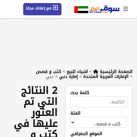
ضع إعلانك مجانا
حسابي / تسجيل
الموقع الجغرافي
رسائل
محفوظ
التعليمات
مقالات
شركات
الصفحة الرئيسية
>
اشياء للبيع
>
كتب و قصص
>
الإمارات العربية المتحدة
>
إمارة دبي
>
دبي
2 النتائج
كلمة بحث
التي تم
العثور
الفئة
عليها في
كتب و
الموقع الجغرافي