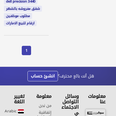
dell precision 3440
شقق مفروشه بالشهر
مطلوب موظفين
ارقام للبيع الامارات
1
هل أنت بائع محترف؟
انشئ حساب
معلومات
وسائل
معلومة
تغيير
عنا
التواصل
اللغة
من نحن
الاجتماع
Arabic‎
ي
إتفاقية