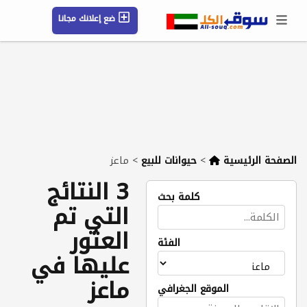
ضع إعلانك مجانا
حسابي / تسجيل
الموقع الجغرافي
رسائل
محفوظ
التعليمات
مقالات
شركات
الصفحة الرئيسية
>
حيوانات للبيع
>
ماعز
3 النتائج
كلمة بحث
التي تم
العثور
الفئة
عليها في
ماعز
الموقع الجغرافي