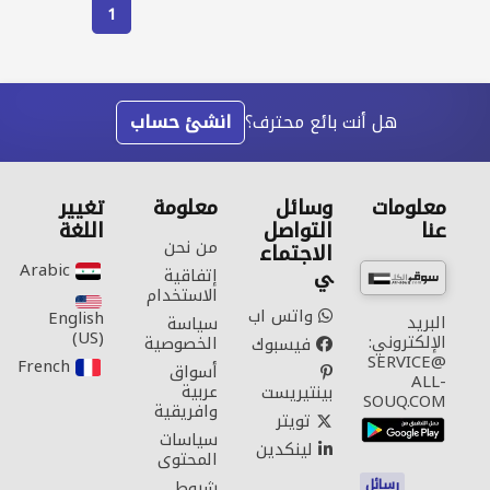
1
هل أنت بائع محترف؟
انشئ حساب
معلومات
وسائل
معلومة
تغيير
عنا
التواصل
اللغة
من نحن
الاجتماع
Arabic‎
ي
إتفاقية
الاستخدام
واتس اب
English
البريد
سياسة
(US)‎
الإلكتروني:
الخصوصية
فيسبوك
SERVICE@
French‎
أسواق
ALL-
عربية
بينتيريست
SOUQ.COM
وافريقية
تويتر
سياسات
لينكدين
المحتوى
رسائل
شروط