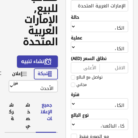
للبيع,
الإمارات
حالة
العربية
المتحدة
عملية
نطاق السعر (AED)
إنشاء تنبيه
شبكة
إعلان
تواصل مع البائع
فرز
مجاني
فترة
جميع
ش
ش
الإعلان
خ
رك
نوع البائع
ات
ص
ة
ي
مع الصورة فقط