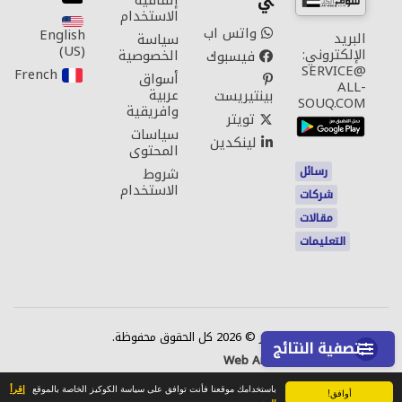
ي
إتفاقية
الاستخدام
واتس اب
English
البريد
سياسة
(US)‎
الإلكتروني:
الخصوصية
فيسبوك
SERVICE@
French‎
أسواق
ALL-
عربية
بينتيريست
SOUQ.COM
وافريقية
تويتر
سياسات
لينكدين
المحتوى
رسائل
شروط
الاستخدام
شركات
مقالات
التعليمات
اتصل بنا
حقوق النشر © 2026 كل الحقوق محفوظة.
تصفية النتائج
Web Annonces Technology
باستخدامك موقعنا فأنت توافق على سياسة الكوكيز الخاصة بالموقع
إقرأ
أوافق!