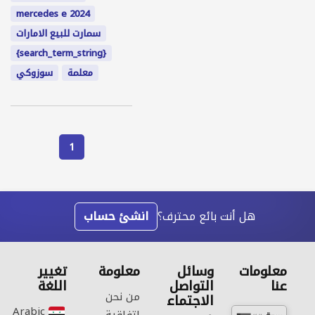
mercedes e 2024
سمارت للبيع الامارات
{search_term_string}
معلمة
سوزوكي
1
هل أنت بائع محترف؟
انشئ حساب
معلومات
وسائل
معلومة
تغيير
عنا
التواصل
اللغة
من نحن
الاجتماع
Arabic‎