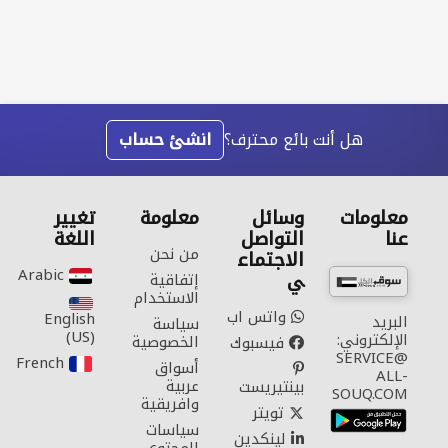
هل أنت بائع محترف؟
انشئ حساب
معلومات
وسائل
معلومة
تغيير
عنا
التواصل
اللغة
من نحن
الاجتماع
Arabic‎
ي
إتفاقية
الاستخدام
واتس اب
English
البريد
سياسة
(US)‎
الإلكتروني:
الخصوصية
فيسبوك
SERVICE@
French‎
أسواق
ALL-
عربية
بينتيريست
SOUQ.COM
وافريقية
تويتر
سياسات
لينكدين