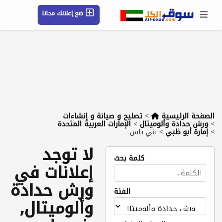
ضع إعلانك مجانا
حسابي / تسجيل
الموقع الجغرافي
رسائل
محفوظ
التعليمات
مقالات
شركات
الصفحة الرئيسية
>
تصليح و صيانة و إنشاءات
>
ورش حدادة وألوميتال
>
الإمارات العربية المتحدة
>
إمارة أبو ظبي
>
بني ياس
لا توجد
كلمة بحث
إعلانات في
ورش حدادة
الفئة
وألوميتال,