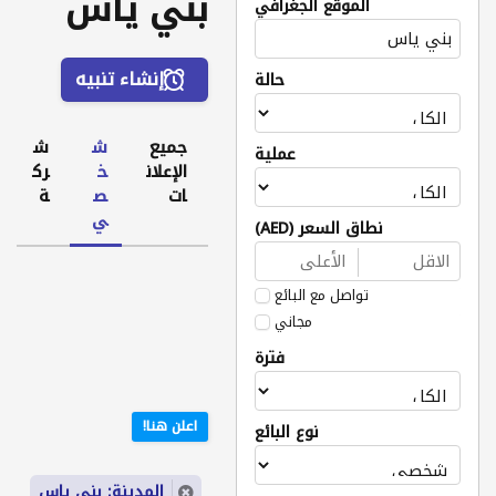
بني ياس
الموقع الجغرافي
إنشاء تنبيه
حالة
جميع
ش
ش
عملية
الإعلان
خ
رك
ات
ص
ة
ي
نطاق السعر (AED)
تواصل مع البائع
مجاني
فترة
اعلن هنا!
نوع البائع
المدينة: بني ياس