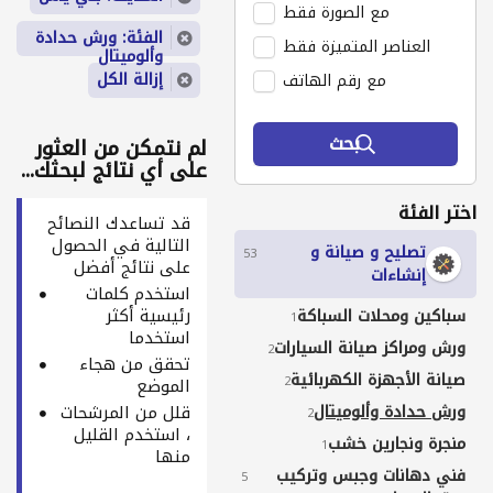
مع الصورة فقط
الفئة: ورش حدادة
العناصر المتميزة فقط
وألوميتال
إزالة الكل
مع رقم الهاتف
بحث
لم نتمكن من العثور
على أي نتائج لبحثك...
اختر الفئة
قد تساعدك النصائح
التالية في الحصول
تصليح و صيانة و
53
على نتائج أفضل
إنشاءات
استخدم كلمات
رئيسية أكثر
سباكين ومحلات السباكة
1
استخدما
ورش ومراكز صيانة السيارات
2
تحقق من هجاء
صيانة الأجهزة الكهربائية
2
الموضع
ورش حدادة وألوميتال
قلل من المرشحات
2
، استخدم القليل
منجرة ونجارين خشب
1
منها
فني دهانات وجبس وتركيب
5