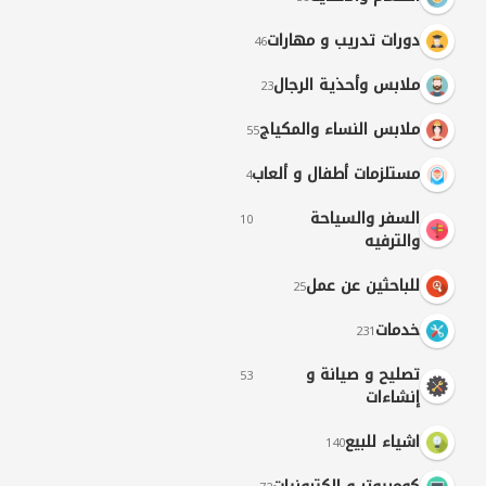
دورات تدريب و مهارات
46
ملابس وأحذية الرجال
23
ملابس النساء والمكياج
55
مستلزمات أطفال و ألعاب
4
السفر والسياحة
10
والترفيه
للباحثين عن عمل
25
خدمات
231
تصليح و صيانة و
53
إنشاءات
اشياء للبيع
140