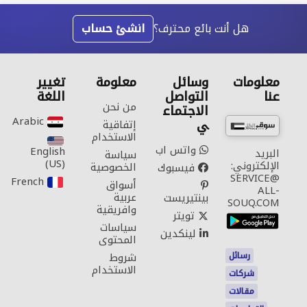
هل أنت بائع محترف؟
انشئ حساب
معلومات
وسائل
معلومة
تغيير
عنا
التواصل
اللغة
من نحن
الاجتماع
Arabic‎
ي
إتفاقية
الاستخدام
واتس اب
English
البريد
سياسة
(US)‎
الإلكتروني:
الخصوصية
فيسبوك
SERVICE@
French‎
أسواق
ALL-
عربية
بينتيريست
SOUQ.COM
وافريقية
تويتر
سياسات
لينكدين
المحتوى
رسائل
شروط
الاستخدام
شركات
مقالات