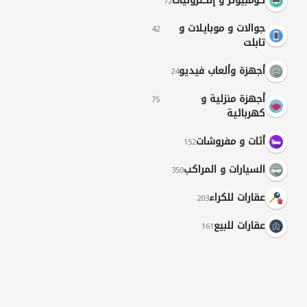
كومبيوتر و إلكترونيات
72
جوالات و موبايلات و
42
تابلت
أجهزة وألعاب فيديو
24
أجهزة منزلية و
75
كهربائية
أثات و مفروشات
152
السيارات و المراكب
350
عقارات للكراء
203
عقارات للبيع
161