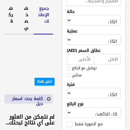
جميع
ش
ش
حالة
الإعلان
خ
رك
ات
ص
ة
ي
عملية
نطاق السعر (AED)
تواصل مع البائع
مجاني
اعلن هنا!
فترة
كلمة بحث: اسعار
ديل
نوع البائع
لم نتمكن من العثور
على أي نتائج لبحثك...
مع الصورة فقط