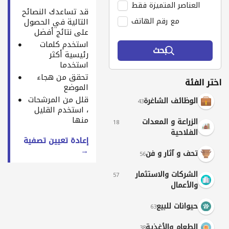
العناصر المتميزة فقط
قد تساعدك النصائح
مع رقم الهاتف
التالية في الحصول
على نتائج أفضل
استخدم كلمات
بحث
رئيسية أكثر
استخدما
تحقق من هجاء
اختر الفئة
الموضع
قلل من المرشحات
الوظائف الشاغرة
43
، استخدم القليل
منها
الزراعة و المعدات
18
الفلاحية
إعادة تعيين تصفية
→
تحف و آثار و فن
56
الشركات والاستثمار
57
والأعمال
حيوانات للبيع
63
الطعام والأغذية
38