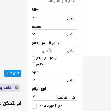
حالة
عملية
نطاق السعر (AED)
تواصل مع البائع
مجاني
فترة
اعلن هنا!
كلمة بح
نوع البائع
لم نتمكن من
مع الصورة فقط