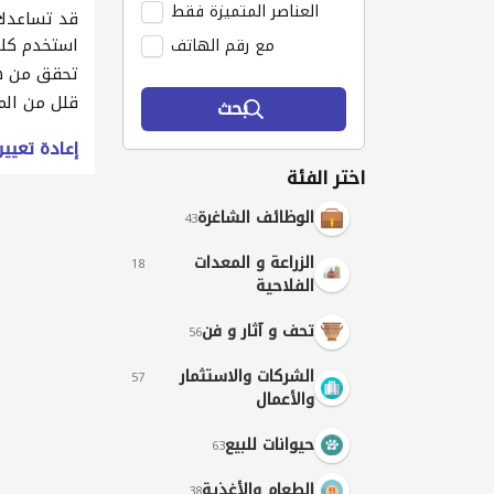
العناصر المتميزة فقط
قد تساعدك 
استخدم كلم
مع رقم الهاتف
تحقق من ه
قلل من الم
بحث
إعادة تعيي
اختر الفئة
الوظائف الشاغرة
43
الزراعة و المعدات
18
الفلاحية
تحف و آثار و فن
56
الشركات والاستثمار
57
والأعمال
حيوانات للبيع
63
الطعام والأغذية
38