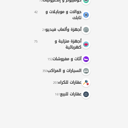
كومبيوتر و إلكترونيات
72
جوالات و موبايلات و
42
تابلت
أجهزة وألعاب فيديو
24
أجهزة منزلية و
75
كهربائية
أثات و مفروشات
152
السيارات و المراكب
350
عقارات للكراء
203
عقارات للبيع
161