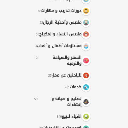
دورات تدريب و مهارات
46
ملابس وأحذية الرجال
23
ملابس النساء والمكياج
55
مستلزمات أطفال و ألعاب
4
السفر والسياحة
10
والترفيه
للباحثين عن عمل
25
خدمات
231
تصليح و صيانة و
53
إنشاءات
اشياء للبيع
140