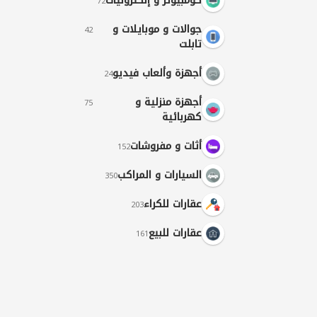
كومبيوتر و إلكترونيات
72
جوالات و موبايلات و
42
تابلت
أجهزة وألعاب فيديو
24
أجهزة منزلية و
75
كهربائية
أثات و مفروشات
152
السيارات و المراكب
350
عقارات للكراء
203
عقارات للبيع
161