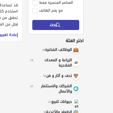
العناصر المتميزة فقط
قد تساعدك 
مع رقم الهاتف
استخدم كلم
تحقق من ه
قلل من الم
بحث
إعادة تعيي
اختر الفئة
الوظائف الشاغرة
43
الزراعة و المعدات
18
الفلاحية
تحف و آثار و فن
56
الشركات والاستثمار
57
والأعمال
حيوانات للبيع
63
الطعام والأغذية
38