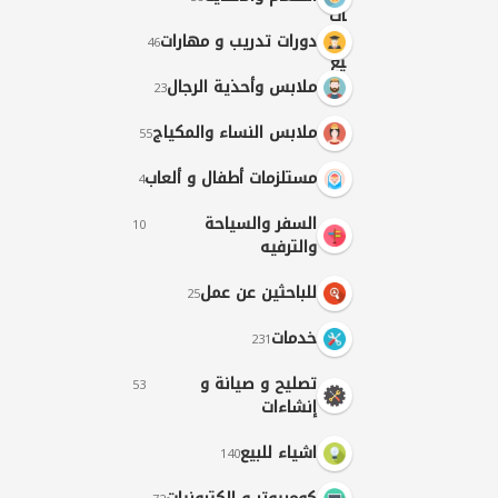
دورات تدريب و مهارات
46
ملابس وأحذية الرجال
23
ملابس النساء والمكياج
55
مستلزمات أطفال و ألعاب
4
السفر والسياحة
10
والترفيه
للباحثين عن عمل
25
خدمات
231
تصليح و صيانة و
53
إنشاءات
اشياء للبيع
140