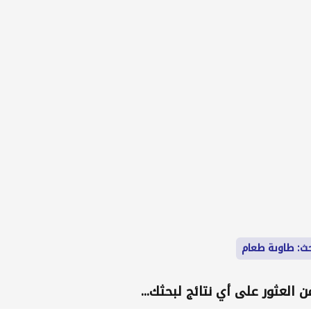
ث: طاوىة طعام
 العثور على أي نتائج لبحثك...