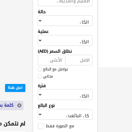
حالة
عملية
نطاق السعر (AED)
تواصل مع البائع
مجاني
فترة
اعلن هنا!
كلمة بح
نوع البائع
لم نتمكن من
مع الصورة فقط