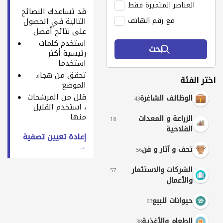
العناصر المتميزة فقط
قد تساعدك النصائح
مع رقم الهاتف
التالية في الحصول
على نتائج أفضل
استخدم كلمات
بحث
رئيسية أكثر
استخدما
تحقق من هجاء
اختر الفئة
الموضع
قلل من المرشحات
الوظائف الشاغرة
43
، استخدم القليل
منها
الزراعة و المعدات
18
الفلاحية
إعادة تعيين تصفية
→
تحف و آثار و فن
56
الشركات والاستثمار
57
والأعمال
حيوانات للبيع
63
الطعام والأغذية
38