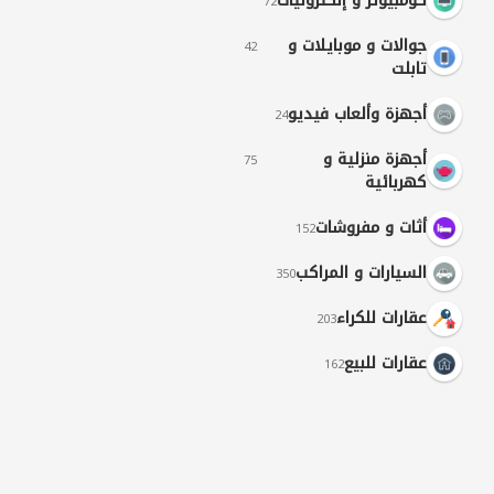
كومبيوتر و إلكترونيات
72
جوالات و موبايلات و
42
تابلت
أجهزة وألعاب فيديو
24
أجهزة منزلية و
75
كهربائية
أثات و مفروشات
152
السيارات و المراكب
350
عقارات للكراء
203
عقارات للبيع
162