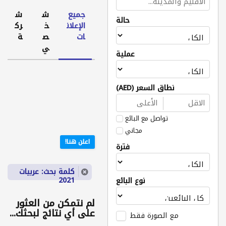
جميع
ش
ش
حالة
الإعلان
خ
رك
ات
ص
ة
ي
عملية
نطاق السعر (AED)
تواصل مع البائع
مجاني
اعلن هنا!
فترة
كلمة بحث: عربيات
2021
نوع البائع
لم نتمكن من العثور
على أي نتائج لبحثك...
مع الصورة فقط