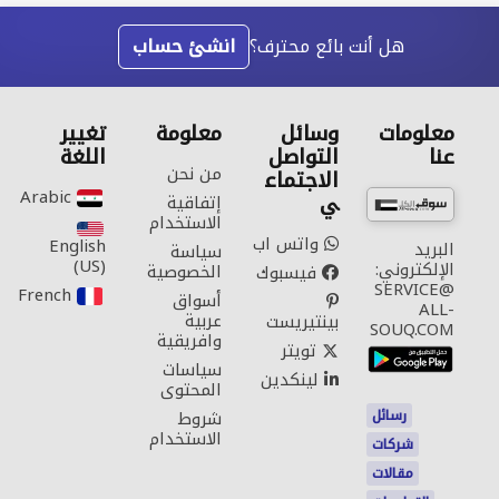
هل أنت بائع محترف؟
انشئ حساب
معلومات
وسائل
معلومة
تغيير
عنا
التواصل
اللغة
من نحن
الاجتماع
Arabic‎
ي
إتفاقية
الاستخدام
واتس اب
English
البريد
سياسة
(US)‎
الإلكتروني:
الخصوصية
فيسبوك
SERVICE@
French‎
أسواق
ALL-
عربية
بينتيريست
SOUQ.COM
وافريقية
تويتر
سياسات
لينكدين
المحتوى
رسائل
شروط
الاستخدام
شركات
مقالات