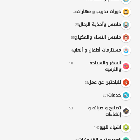
دورات تدريب و مهارات
46
ملابس وأحذية الرجال
23
ملابس النساء والمكياج
55
مستلزمات أطفال و ألعاب
4
السفر والسياحة
10
والترفيه
للباحثين عن عمل
25
خدمات
231
تصليح و صيانة و
53
إنشاءات
اشياء للبيع
140