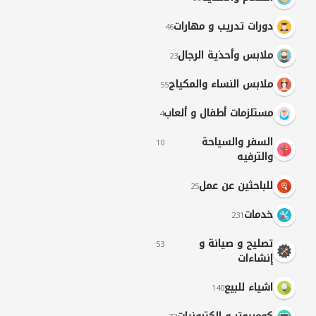
دورات تدريب و مهارات
46
ملابس وأحذية الرجال
23
ملابس النساء والمكياج
55
مستلزمات أطفال و ألعاب
4
السفر والسياحة
10
والترفيه
للباحثين عن عمل
25
خدمات
231
تصليح و صيانة و
53
إنشاءات
اشياء للبيع
140