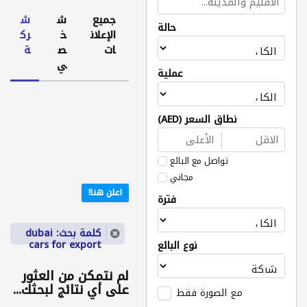
جميع
ش
ش
حالة
الإعلان
خ
رك
ات
ص
ة
ي
عملية
نطاق السعر (AED)
تواصل مع البائع
مجاني
اعلن هنا!
فترة
كلمة بحث: dubai
cars for export
نوع البائع
لم نتمكن من العثور
على أي نتائج لبحثك...
مع الصورة فقط