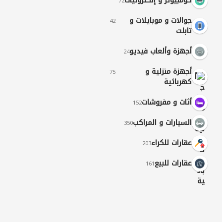
كومبيوتر و إلكترونيات
72
جوالات و موبايلات و
42
تابلت
أجهزة وألعاب فيديو
24
أجهزة منزلية و
75
كهربائية
أثات و مفروشات
152
السيارات و المراكب
350
عقارات للكراء
203
عقارات للبيع
161