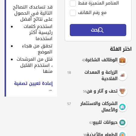
العناصر المتميزة فقط
قد تساعدك النصائح
مع رقم الهاتف
التالية في الحصول
على نتائج أفضل
استخدم كلمات
بحث
رئيسية أكثر
استخدما
تحقق من هجاء
اختر الفئة
الموضع
قلل من المرشحات
الوظائف الشاغرة
43
، استخدم القليل
منها
الزراعة و المعدات
18
الفلاحية
إعادة تعيين تصفية
→
تحف و آثار و فن
56
الشركات والاستثمار
57
والأعمال
حيوانات للبيع
63
الطعام والأغذية
38