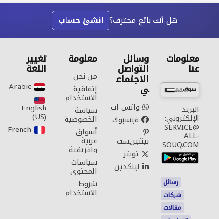
هل أنت بائع محترف؟
انشئ حساب
معلومات
وسائل
معلومة
تغيير
عنا
التواصل
اللغة
من نحن
الاجتماع
Arabic‎
ي
إتفاقية
الاستخدام
واتس اب
English
البريد
سياسة
(US)‎
الإلكتروني:
الخصوصية
فيسبوك
SERVICE@
French‎
أسواق
ALL-
عربية
بينتيريست
SOUQ.COM
وافريقية
تويتر
سياسات
لينكدين
المحتوى
رسائل
شروط
الاستخدام
شركات
مقالات