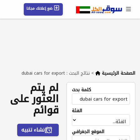
ضع إعلانك مجانا
حسابي / تسجيل
الموقع الجغرافي
رسائل
محفوظ
التعليمات
مقالات
شركات
الصفحة الرئيسية
>
نتائج البحث : dubai cars for export
لم يتم
كلمة بحث
العثور على
قوائم
الفئة
إنشاء تنبيه
الموقع الجغرافي