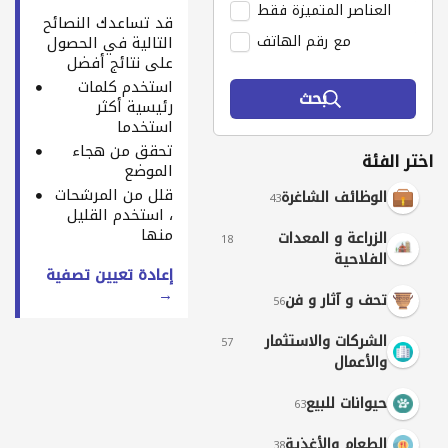
العناصر المتميزة فقط
قد تساعدك النصائح
مع رقم الهاتف
التالية في الحصول
على نتائج أفضل
استخدم كلمات
بحث
رئيسية أكثر
استخدما
تحقق من هجاء
اختر الفئة
الموضع
قلل من المرشحات
الوظائف الشاغرة
43
، استخدم القليل
منها
الزراعة و المعدات
18
الفلاحية
إعادة تعيين تصفية
→
تحف و آثار و فن
56
الشركات والاستثمار
57
والأعمال
حيوانات للبيع
63
الطعام والأغذية
38