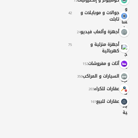
كومبيوتر و إلكترونيات
72
جوالات و موبايلات و
42
تابلت
أجهزة وألعاب فيديو
24
أجهزة منزلية و
75
كهربائية
أثات و مفروشات
152
السيارات و المراكب
350
عقارات للكراء
203
عقارات للبيع
161