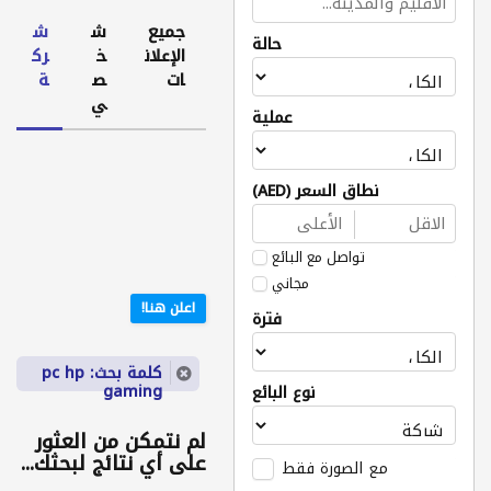
جميع
ش
ش
حالة
الإعلان
خ
رك
ات
ص
ة
ي
عملية
نطاق السعر (AED)
تواصل مع البائع
مجاني
اعلن هنا!
فترة
كلمة بحث: pc hp
gaming
نوع البائع
لم نتمكن من العثور
على أي نتائج لبحثك...
مع الصورة فقط