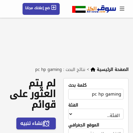
ضع إعلانك مجانا
حسابي / تسجيل
الموقع الجغرافي
رسائل
محفوظ
التعليمات
مقالات
شركات
الصفحة الرئيسية
>
نتائج البحث : pc hp gaming
لم يتم
كلمة بحث
العثور على
قوائم
الفئة
إنشاء تنبيه
الموقع الجغرافي