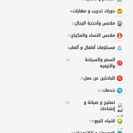
دورات تدريب و مهارات
46
ملابس وأحذية الرجال
23
ملابس النساء والمكياج
55
مستلزمات أطفال و ألعاب
4
السفر والسياحة
10
والترفيه
للباحثين عن عمل
25
خدمات
231
تصليح و صيانة و
53
إنشاءات
اشياء للبيع
140