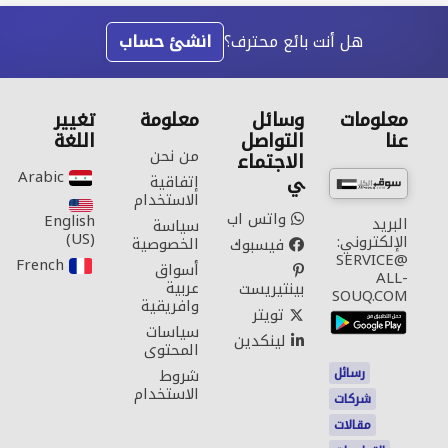
هل أنت بائع محترف؟
انشئ حساب
معلومات
وسائل
معلومة
تغيير
عنا
التواصل
اللغة
من نحن
الاجتماع
Arabic‎
ي
إتفاقية
الاستخدام
واتس اب
English
البريد
سياسة
(US)‎
الإلكتروني:
الخصوصية
فيسبوك
SERVICE@
French‎
أسواق
ALL-
عربية
بينتيريست
SOUQ.COM
وافريقية
تويتر
سياسات
لينكدين
المحتوى
رسائل
شروط
الاستخدام
شركات
مقالات