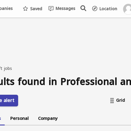
anies
Messages
Saved
Location
ft jobs
ults found in Professional an
e alert
Grid
s
Personal
Company