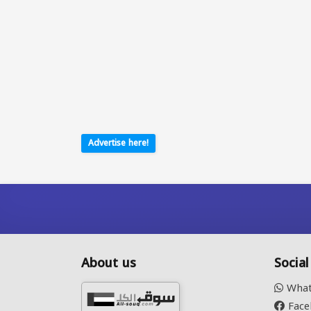
Advertise here!
About us
Socia
What
Face