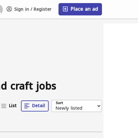
Place an ad
Sign in / Register
FAQ
d craft jobs
Sort
List
Detail