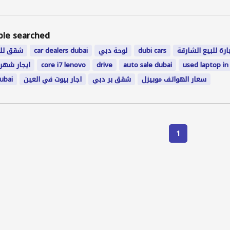
ple searched
شقق للاي
car dealers dubai
لوحة دبي
dubi cars
رة للبيع الشارقة
ايجار شهر
core i7 lenovo
drive
auto sale dubai
used laptop in
dubai
اجار بيوت في العين
شقق بر دبي
سعار الهواتف موبيزل
1