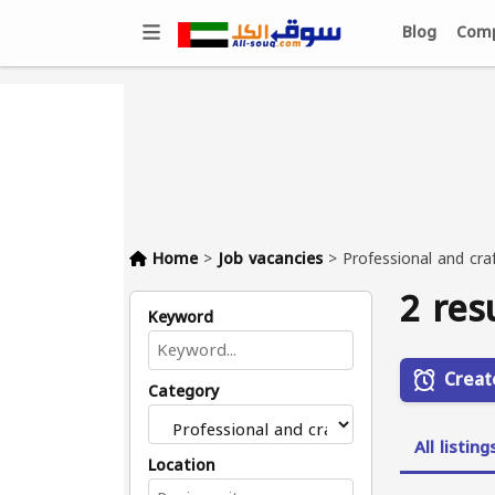
Blog
Comp
Home
>
Job vacancies
>
Professional and cra
2 res
Keyword
Creat
Category
All listing
Location