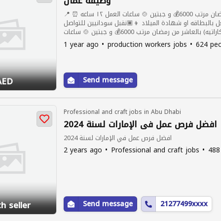
وظيفه عمال
مطلوب عمال إنتاج مصنع مواد غذائيه(كاراتيه) بالعاشر من رمضان مرتب 6000💰 و جبتين 🍲 ساعات العمل ١٢ ساعه ⏰ 📍
 🧾الشغل بالبطاقه او شهادة الميلاد 👦🏿نقبل سودانيين للتواصل
واتس وفون 👇🏻👇🏻مطلوب عمال إنتاج مصنع مواد غذائيه(كاراتيه) بالعاشر من رمضان مرتب 6000💰 و جبتين 🍲 ساعات
1 year ago
production workers jobs
624 peo
AED
Send message
Professional and craft jobs in Abu Dhabi
افضل فرص عمل في الإمارات لسنة 2024
افضل فرص عمل في الإمارات لسنة 2024
2 years ago
Professional and craft jobs
488
h seller
Send message
21277499xxxx