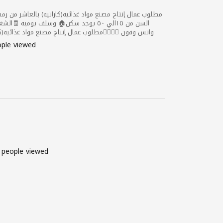
السن من ١٥الي ٥٠ يوجد سكن🏠 وسلف يوميه
العمل ١٢ ساعه ⏰ 📍السن من ١٥الي ٥٠ يوجد سكن🏠 وسلف يوميه 🧾الشغ...
ple viewed
 people viewed