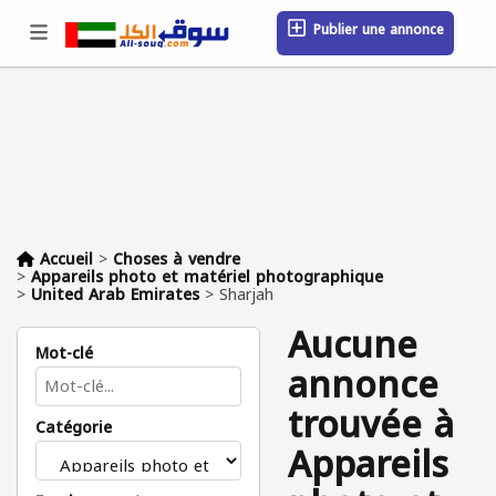
Publier une annonce
Se connecter / S'inscrire
Emplacement
Messages
Sauvegardé
FAQ
Blog
Entreprises
Accueil
>
Choses à vendre
>
Appareils photo et matériel photographique
>
United Arab Emirates
>
Sharjah
Aucune
Mot-clé
annonce
trouvée à
Catégorie
Appareils