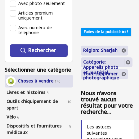
Avec photo seulement
Articles premium
uniquement
Avec numéro de
téléphone
Faites de la publicité ici !
Rechercher
Région: Sharjah
Catégorie:
Appareils photo
Sélectionner une catégorie
et matériel
Tout supprimer
photographique
Choses à vendre
140
Nous n'avons
Livres et histoires
3
trouvé aucun
Outils d'équipement de
10
résultat pour votre
sport
recherche...
Vélo
6
Dispositifs et fournitures
Les astuces
8
médicaux
suivantes