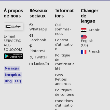
À propos
Réseaux
Informat
Changer
de nous
sociaux
ions
de
langue
Qui
Whatsapp
sommes-
Arabic‎
nous
E-mail:
Facebook
Contrat
English
SERVICE@
d'utilisatio
(US)‎
ALL-
n
SOUQ.COM
Pinterest
French‎
Politique
Twitter
de
LinkedIn
confidentia
lité
Messages
Pays
Entreprises
Petites
Blog
FAQ
annonces
Politiques
de contenu
conditions
d'utilisatio
n