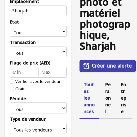
photo et
Emplacement
matériel
photograp
État
hique,
Sharjah
Transaction
Plage de prix (AED)
Créer une alerte
Vérifier avec le vendeur
Tout
Pe
En
Gratuit
es
rs
tr
les
on
ep
Période
anno
ne
ris
nces
l
e
Type de vendeur