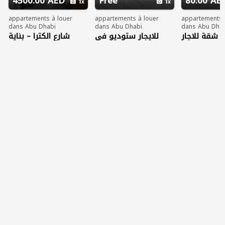
4500.00 AED
Free
80.00 AE
1
1
appartements à louer
appartements à louer
appartements 
dans Abu Dhabi
dans Abu Dhabi
dans Abu Dha
شقة للاجار
للايجار ستوديو في
شارع الكترا – بناية
ابوظبي ش المرور
حامد سنتر
عائلات بسعر مغري