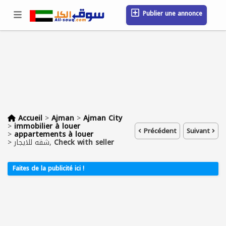
Publier une annonce
Se connecter / S'inscrire
Emplacement
Messages
Sauvegardé
FAQ
Blog
Entreprises
Accueil
>
Ajman
>
Ajman City
>
immobilier à louer
Précédent
Suivant
>
appartements à louer
>
شقه للايجار,
Check with seller
Faites de la publicité ici !