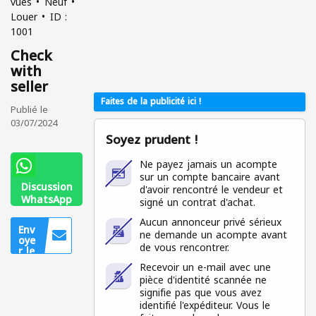
vues
Neuf
Louer
ID :
1001
Check
with
seller
Faites de la publicité ici !
Publié le
03/07/2024
Soyez prudent !
Ne payez jamais un acompte
sur un compte bancaire avant
Discussion
d'avoir rencontré le vendeur et
WhatsApp
signé un contrat d'achat.
554194600
Aucun annonceur privé sérieux
Env
ne demande un acompte avant
oye
de vous rencontrer.
r le
mes
Recevoir un e-mail avec une
sag
pièce d'identité scannée ne
e
signifie pas que vous avez
Uniq
identifié l'expéditeur. Vous le
uem
ent