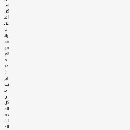
سا
كن
اط
لال
ه
رائ
عه
مو
قع
م
مي
ز
قر
يب
م
ن
كل
الخ
دم
ات
الح