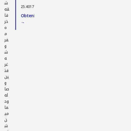
ش
25.40177, 55.47878
قه
فا
Obtenir l'itinéraire
خر
→
ه
م
فر
و
ش
ه
غر
فت
ين
و
صا
له
وح
ما
مي
ن
ش