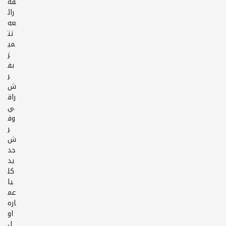
قه
رائ
عه
تت
مي
ز
بف
ر
ش
راق
ي
وف
ر
ش
جد
يد
كل
يا
عم
اره
او
ل