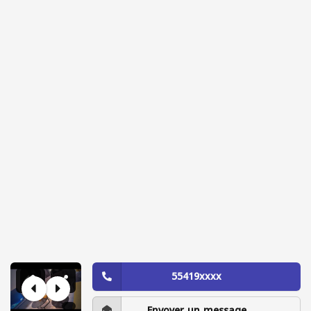
55419xxxx
Envoyer un message