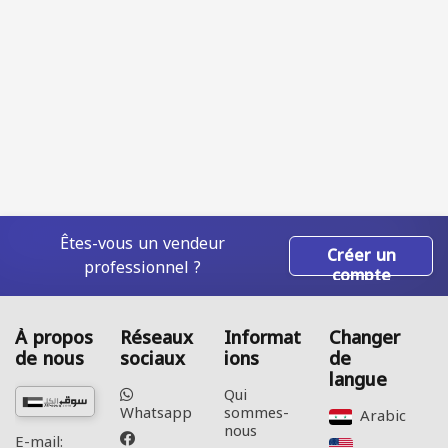
Êtes-vous un vendeur
Créer un
professionnel ?
compte
À propos
Réseaux
Informat
Changer
de nous
sociaux
ions
de
langue
Qui
Whatsapp
sommes-
Arabic‎
nous
E-mail: