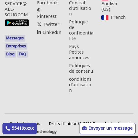
Facebook
Contrat
English
SERVICE@
d'utilisatio
(US)‎
ALL-
n
SOUQ.COM
Pinterest
French‎
Politique
Twitter
de
LinkedIn
confidentia
lité
Messages
Pays
Entreprises
Petites
Blog
FAQ
annonces
Politiques
de contenu
conditions
d'utilisatio
n
Contactez-nous
Droits d'auteur © 2026 Tous droits réservés.
55419xxxx
Envoyer un message
Web Annonces Technology