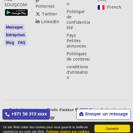
n
SOUQ.COM
Pinterest
French‎
Politique
Twitter
de
LinkedIn
confidentia
lité
Messages
Pays
Entreprises
Petites
Blog
FAQ
annonces
Politiques
de contenu
conditions
d'utilisatio
n
Contactez-nous
Droits d'auteur © 2026 Tous droits réservés.
+971 56 313 xxxx
Envoyer un message
Web Annonces Technology
Ce site Web utilise des cookies pour vous garantir la meilleure
J'accepte
expérience sur notre site Web.
Politique relative aux cookies