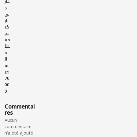
خار
ج
ي
بار
كي
نج
مغ
طا
ه
ال
س
عر
70
00
0
Commentai
res
Aucun
commentaire
n'a été ajouté