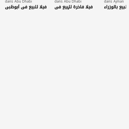
dans Abu Dhabi
dans Abu Dhabi
dans Ajman
للبيع بالوزراء
فيلا فاخرة للبيع في
فيلا للبيع في أبوظبي
عجمان.
مدينة شخبوط بأبوظبي
العاصمة بمساحات
بمساحات ضخمة
واسعة وتشطيب راقٍ
مناسبة للعائلات أو
الاستثمار