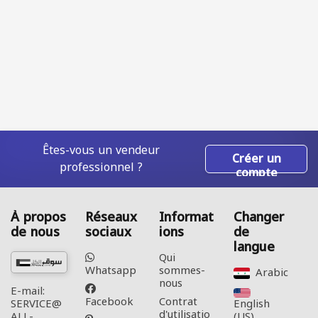
Êtes-vous un vendeur
Créer un
professionnel ?
compte
À propos
Réseaux
Informat
Changer
de nous
sociaux
ions
de
langue
Qui
Whatsapp
sommes-
Arabic‎
nous
E-mail:
Facebook
Contrat
English
SERVICE@
d'utilisatio
(US)‎
ALL-