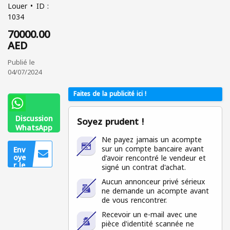
Louer
ID :
1034
70000.00
AED
Publié le
04/07/2024
Faites de la publicité ici !
Discussion
Soyez prudent !
WhatsApp
+971 56
Ne payez jamais un acompte
313 0104
sur un compte bancaire avant
Env
oye
d'avoir rencontré le vendeur et
r le
signé un contrat d'achat.
mes
sag
Aucun annonceur privé sérieux
e
ne demande un acompte avant
Uniq
de vous rencontrer.
uem
ent
Recevoir un e-mail avec une
pour
pièce d'identité scannée ne
les