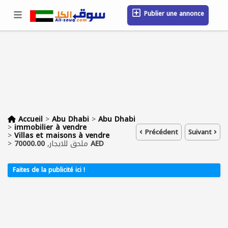
Publier une annonce
Se connecter / S'inscrire
Emplacement
Messages
Sauvegardé
FAQ
Blog
Entreprises
Accueil
>
Abu Dhabi
>
Abu Dhabi
>
immobilier à vendre
Précédent
Suivant
>
Villas et maisons à vendre
>
ملحق للايجار,
70000.00 AED
Faites de la publicité ici !