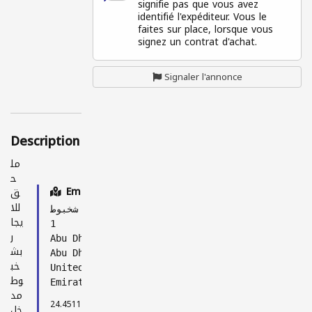
signifie pas que vous avez
utilis
identifié l'expéditeur. Vous le
ateu
rs
faites sur place, lorsque vous
conn
signez un contrat d'achat.
ecté
s
Signaler l'annonce
Description
مل
ح
Emplacement
ق
للا
شخبوط
يجا
1
ر
Abu Dhabi
بش
Abu Dhabi
خب
United Arab
وط
Emirates
مد
24.45118, 54.39696
خل