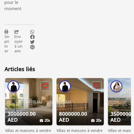
pour le
moment
Im
Env
pri
oyer
m
à un
er
ami
Articles liés
3000000.00
8000000.00
3500000.
AED
AED
AED
20
20
Villas et maisons à vendre
Villas et maisons à vendre
Villas et mais