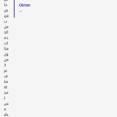
خا
Obtenir l'itinéraire
ص
→
قري
ب
من
الخ
دم
ات
مك
ون
من
3
غر
ف
صا
له
مج
ل
س
م
طب