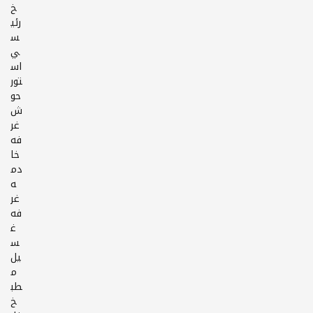
خ
رئي
س
ي
اس
تور
حو
ش
غر
فه
خا
دم
ه
غر
فه
غ
س
يل
م
طب
خ