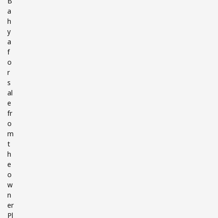
B
a
h
y
a
f
o
r
s
al
e
fr
o
m
t
h
e
o
w
n
er
Pl