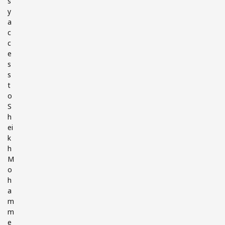
s
y
a
c
c
e
s
s
t
o
S
h
ei
k
h
M
o
h
a
m
m
e