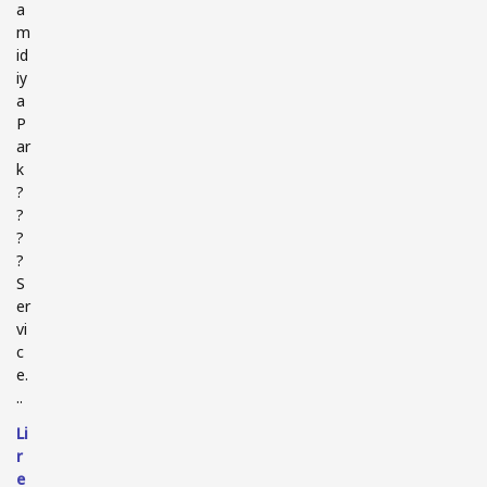
a
m
id
iy
a
P
ar
k
?
?
?
?
S
er
vi
c
e.
..
Li
r
e