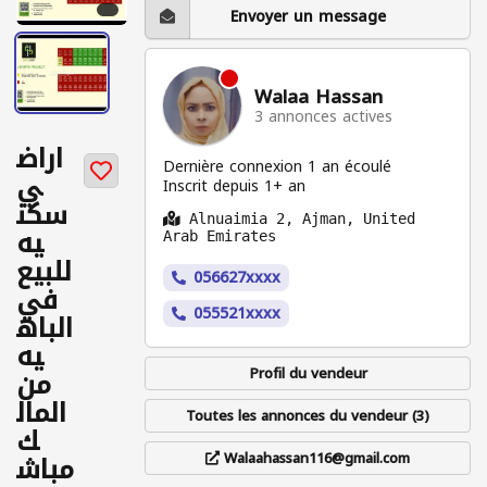
Envoyer un message
Walaa Hassan
3 annonces actives
اراض
Dernière connexion 1 an écoulé
ي
Inscrit depuis 1+ an
سكن
Alnuaimia 2, Ajman, United
يه
Arab Emirates
للبيع
056627xxxx
في
055521xxxx
الباه
يه
من
Profil du vendeur
المال
Toutes les annonces du vendeur (3)
ك
مباش
Walaahassan116@gmail.com