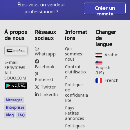
Êtes-vous un vendeur
Créer un
professionnel ?
compte
À propos
Réseaux
Informat
Changer
de nous
sociaux
ions
de
langue
Qui
Whatsapp
sommes-
Arabic‎
nous
E-mail:
Facebook
Contrat
English
SERVICE@
d'utilisatio
(US)‎
ALL-
n
SOUQ.COM
Pinterest
French‎
Politique
Twitter
de
LinkedIn
confidentia
lité
Messages
Pays
Entreprises
Petites
Blog
FAQ
annonces
Politiques