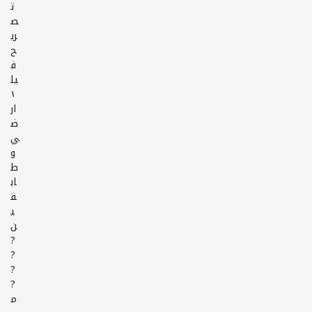
ت
ص
ري
ح
ف
يل
ا
ار
ض
ي
و
ط
اب
ق
ي
ن
?
?
?
?
م