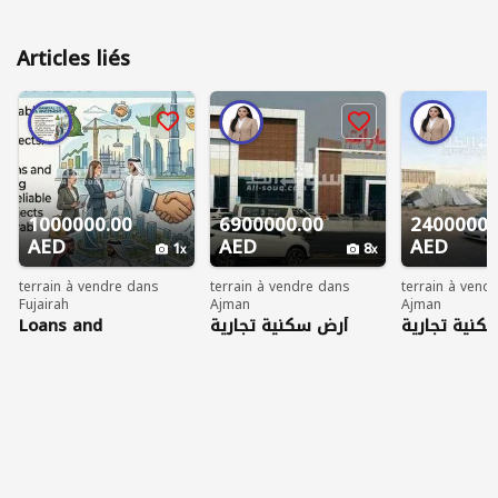
Articles liés
1000000.00
6900000.00
24000000
AED
AED
AED
1
8
terrain à vendre dans
terrain à vendre dans
terrain à vend
Fujairah
Ajman
Ajman
Loans and
أرض سكنية تجارية
كنية تجارية
******ment
زاوية للبيع في الجرف 2
يع في مدينة
إمارات عجمان
عجمان