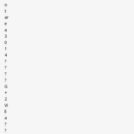
o
t
ar
e
a
3
0
1
4
?
?
?
?
G
+
2
Vi
ll
a
?
?