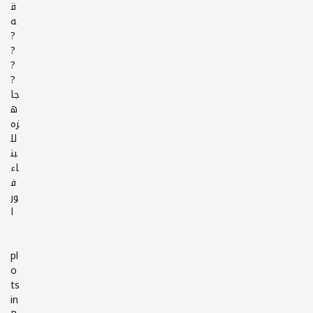
ق
ه
?
?
?
?
جا
ه
زه
لل
بن
اء
ف
ور
ا
pl
o
ts
in