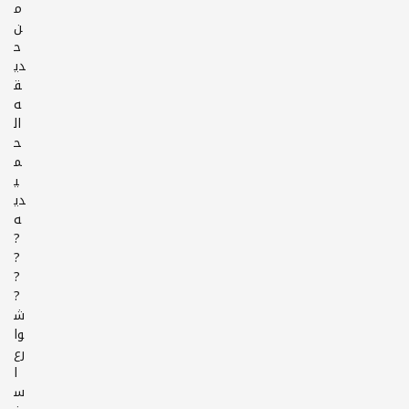
م
ن
ح
دي
ق
ه
ال
ح
م
ي
دي
ه
?
?
?
?
ش
وا
رع
ا
س