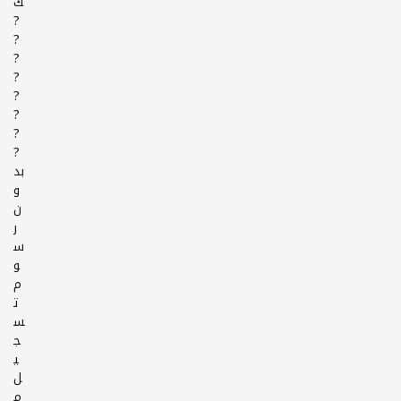
ك
?
?
?
?
?
?
?
?
بد
و
ن
ر
س
و
م
ت
س
ج
ي
ل
م