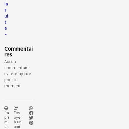
la
s
ui
t
e
Commentai
res
Aucun
commentaire
n'a été ajouté
pour le
moment
Im
Env
pri
oyer
m
à un
er
ami