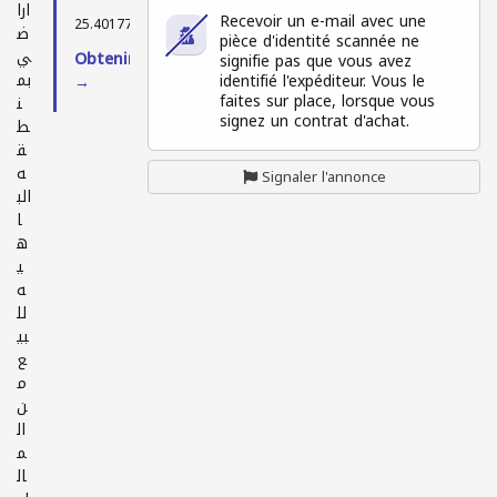
ارا
Recevoir un e-mail avec une
25.40177, 55.47878
ض
pièce d'identité scannée ne
ي
Obtenir l'itinéraire
signifie pas que vous avez
بم
identifié l'expéditeur. Vous le
→
faites sur place, lorsque vous
ن
signez un contrat d'achat.
ط
ق
ه
Signaler l'annonce
الب
ا
ه
ي
ه
لل
بي
ع
م
ن
ال
م
ال