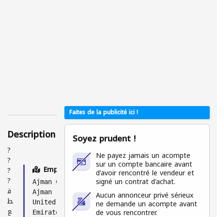
Uniq
uem
ent
pour
les
utilis
ateu
rs
conn
ecté
s
Faites de la publicité ici !
Description
Soyez prudent !
?
Ne payez jamais un acompte
?
sur un compte bancaire avant
Emplacement
?
d'avoir rencontré le vendeur et
?
signé un contrat d'achat.
Ajman City
ق
Ajman
Aucun annonceur privé sérieux
ط
ne demande un acompte avant
United Arab
ع
de vous rencontrer.
Emirates