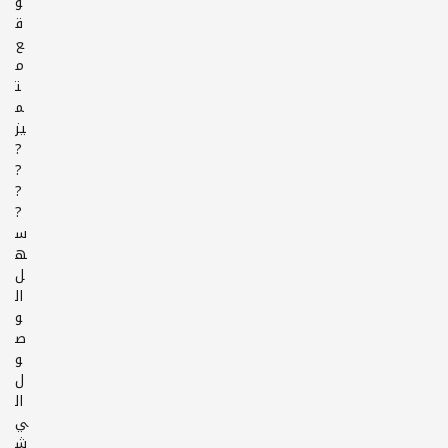
و
ق
ع
م
ت
م
يز
?
?
?
?
س
ه
ل
ال
و
ص
و
ل
ال
ي
ش