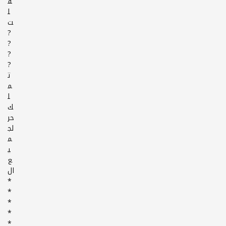
ف
ل
ت
?
?
?
?
ت
م
ل
ك
حر
لج
م
ي
ع
ال
*
*
*
*
*