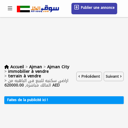
Publier une annonce
Se connecter / S'inscrire
Emplacement
Messages
Sauvegardé
FAQ
Blog
Entreprises
Accueil
>
Ajman
>
Ajman City
>
immobilier à vendre
>
terrain à vendre
Précédent
Suivant
>
اراضي سكنيه للبيع في الباهيه من
المالك مباشرة,
620000.00 AED
Faites de la publicité ici !