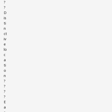
?
?
D
is
ti
n
ct
iv
e
lo
c
a
ti
o
n
?
?
?
?
E
a