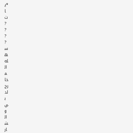
*ي
ا
ت
?
?
?
?
س
ه
له
ال
م
خا
رج
لد
ب
ي
و
ال
ش
ار