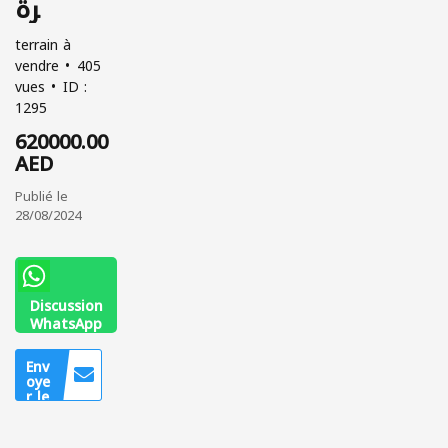
رة
terrain à
vendre
405
vues
ID :
1295
620000.00
AED
Publié le
28/08/2024
Discussion
WhatsApp
0566271314
Env
oye
r le
mes
sag
e