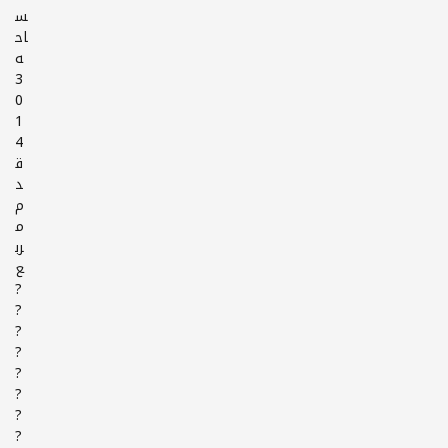
س
اح
ه
3
0
1
4
ق
د
م
م
رب
ع
?
?
?
?
?
?
?
?