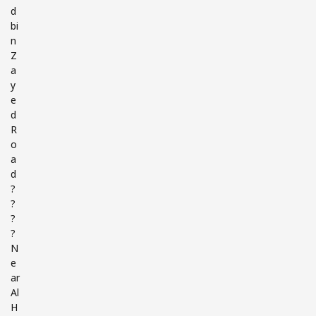
d
bi
n
Z
a
y
e
d
R
o
a
d
?
?
?
?
N
e
ar
Al
H