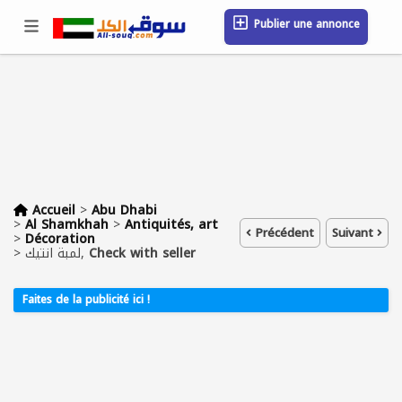
Publier une annonce
Se connecter / S'inscrire
Emplacement
Messages
Sauvegardé
FAQ
Blog
Entreprises
Accueil
>
Abu Dhabi
>
Al Shamkhah
>
Antiquités, art
Précédent
Suivant
>
Décoration
>
لمبة انتيك,
Check with seller
Faites de la publicité ici !