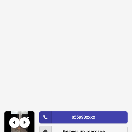
055993xxxx
Envoyer un message