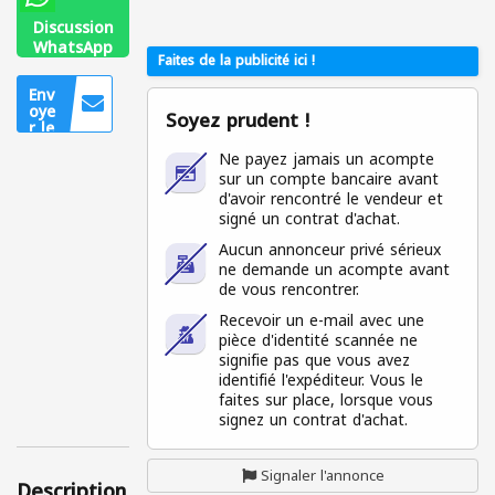
Discussion
WhatsApp
Faites de la publicité ici !
0559939467
Env
oye
Soyez prudent !
r le
mes
Ne payez jamais un acompte
sag
e
sur un compte bancaire avant
Uniq
d'avoir rencontré le vendeur et
uem
signé un contrat d'achat.
ent
pour
Aucun annonceur privé sérieux
les
ne demande un acompte avant
utilis
de vous rencontrer.
ateu
rs
Recevoir un e-mail avec une
conn
pièce d'identité scannée ne
ecté
signifie pas que vous avez
s
identifié l'expéditeur. Vous le
faites sur place, lorsque vous
signez un contrat d'achat.
Signaler l'annonce
Description