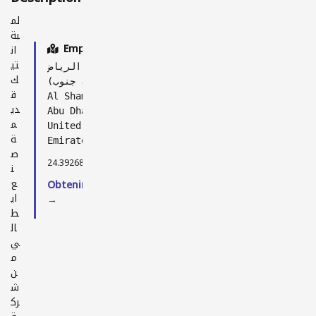
لم
بة
Emplacement
ان
تي
مدينة الرياض
ك
(الشامخة جنوب)
ق
Al Shamkhah
دي
Abu Dhabi
م
United Arab
ة
Emirates
ص
24.39268, 54.70779
ن
ع
Obtenir l'itinéraire
اي
→
ط
ال
ي
م
ن
ش
رك