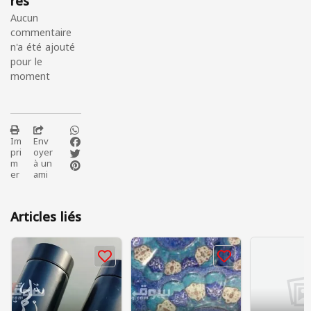
res
Aucun
commentaire
n'a été ajouté
pour le
moment
Im
Env
pri
oyer
m
à un
er
ami
Articles liés