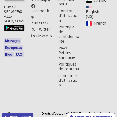
Arabic‎
nous
E-mail:
Facebook
Contrat
English
SERVICE@
d'utilisatio
(US)‎
ALL-
n
SOUQ.COM
Pinterest
French‎
Politique
Twitter
de
LinkedIn
confidentia
lité
Messages
Pays
Entreprises
Petites
Blog
FAQ
annonces
Politiques
de contenu
conditions
d'utilisatio
n
Contactez-nous
Droits d'auteur © 2026 Tous droits réservés.