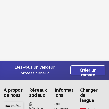
Êtes-vous un vendeur
Créer un
professionnel ?
compte
À propos
Réseaux
Informat
Changer
de nous
sociaux
ions
de
langue
Qui
Whatsapp
sommes-