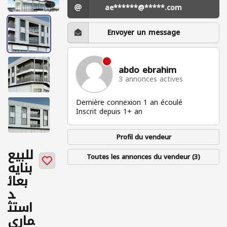
ae******@*****.com
Envoyer un message
abdo ebrahim
3 annonces actives
Dernière connexion 1 an écoulé
Inscrit depuis 1+ an
Profil du vendeur
للبيع
Toutes les annonces du vendeur (3)
بنايه
بعائ
د
استث
ماري