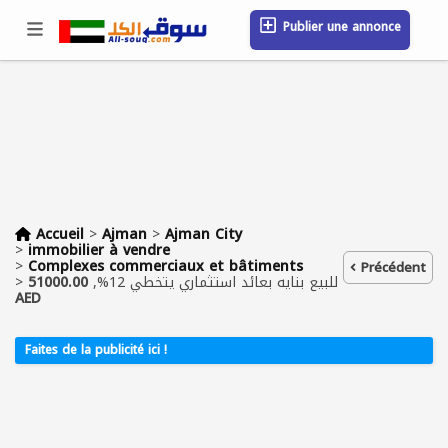
Publier une annonce
Se connecter / S'inscrire
Emplacement
Messages
Sauvegardé
FAQ
Blog
Entreprises
Accueil
>
Ajman
>
Ajman City
>
immobilier à vendre
>
Complexes commerciaux et bâtiments
Précédent
>
51000.00
للبيع بنايه بعائد استثماري يتخطي 12%,
AED
Faites de la publicité ici !