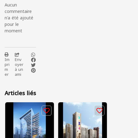
Aucun
commentaire
n'a été ajouté
pour le
moment
Im
Env
pri
oyer
m
à un
er
ami
Articles liés