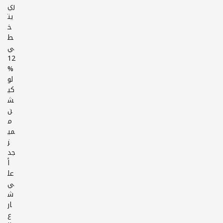
ري
يت
خ
ط
ي
12
%
لو
كي
ش
ن
م
مي
ز
جد
اً
عل
ي
ش
ار
ع