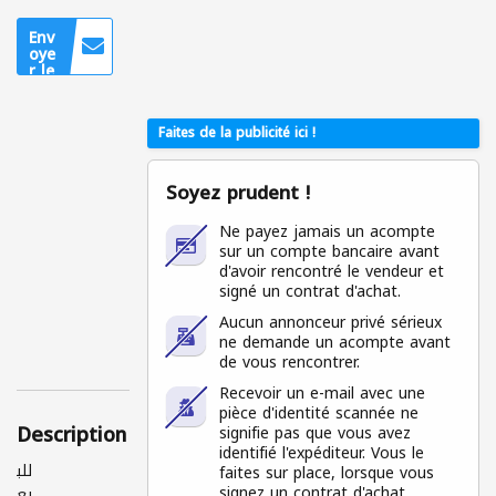
0544726582
Env
oye
r le
mes
sag
e
Faites de la publicité ici !
Uniq
uem
ent
Soyez prudent !
pour
les
utilis
Ne payez jamais un acompte
ateu
sur un compte bancaire avant
rs
d'avoir rencontré le vendeur et
conn
ecté
signé un contrat d'achat.
s
Aucun annonceur privé sérieux
ne demande un acompte avant
de vous rencontrer.
Recevoir un e-mail avec une
pièce d'identité scannée ne
Description
signifie pas que vous avez
identifié l'expéditeur. Vous le
للب
faites sur place, lorsque vous
signez un contrat d'achat.
يع