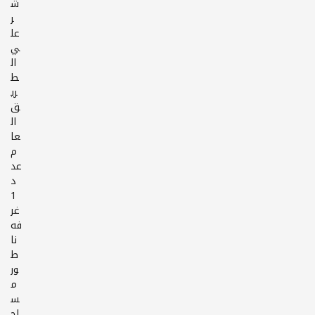
ش
ر
عل
ي
ال
ط
ري
ق
ال
عا
م
عد
د
1
غر
فه
نا
ط
ور
م
س
اح