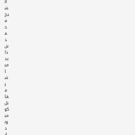
ال
ش
يخ
م
ح
م
د
بن
ذا
يد
مب
ا
ش
ر
م
قا
بل
كو
مب
ون
د
از