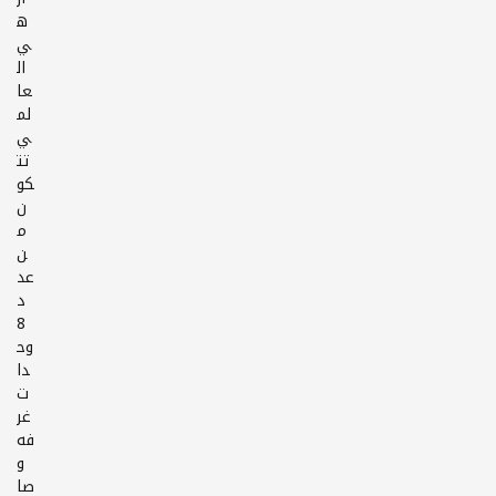
ه
ي
ال
عا
لم
ي
تت
كو
ن
م
ن
عد
د
8
وح
دا
ت
غر
فه
و
صا