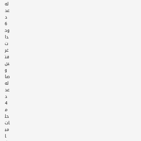
له
عد
د
6
وح
دا
ت
غر
فت
ين
و
صا
له
عد
د
4
م
حل
ات
مب
ا