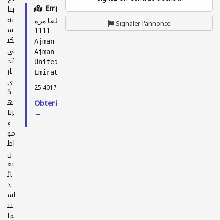
Emplacement
بنا
يه
منطقه العامره
Signaler l'annonce
س
1111
كن
Ajman City
ي
Ajman
تج
United Arab
ار
Emirates
ي
25.40177, 55.47878
ك
ه
Obtenir l'itinéraire
ربا
→
ء
مو
اط
ن
بع
ائ
د
اس
تث
ما