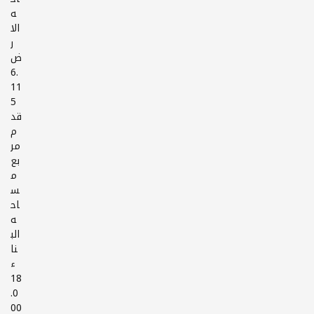
ه
الا
ر
ض
6.
11
5
قد
م
مر
بع
م
س
اح
ه
الب
نا
ء
18
.0
00