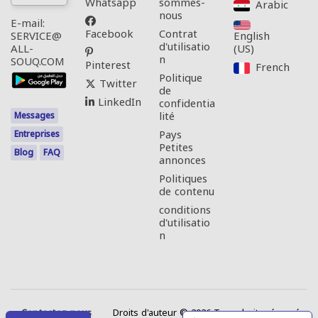
Whatsapp
sommes-
Arabic‎
nous
E-mail:
Facebook
Contrat
English
SERVICE@
d'utilisatio
(US)‎
ALL-
n
SOUQ.COM
Pinterest
French‎
Politique
Twitter
de
LinkedIn
confidentia
lité
Messages
Pays
Entreprises
Petites
Blog
FAQ
annonces
Politiques
de contenu
conditions
d'utilisatio
n
Contactez-nous
Droits d'auteur © 2026 Tous droits réservés.