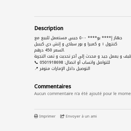
Description
جهاز إ**** بو**** ٥٠٠ جيبي مستعمل للبيع مع
كنترول ١ و كميرا و بور سبلاي و إتش دي كيبيل
السعر 450 درهم.
نظيف و يعمل جيد و محدث إلى آخر تحديث و تمت التجربة
📞 للتواصل واتساب أو اتصال: 0501918698
📍 التوصيل داخل الإمارات متوفر
Commentaires
Aucun commentaire n'a été ajouté pour le mome
Imprimer
Envoyer à un ami