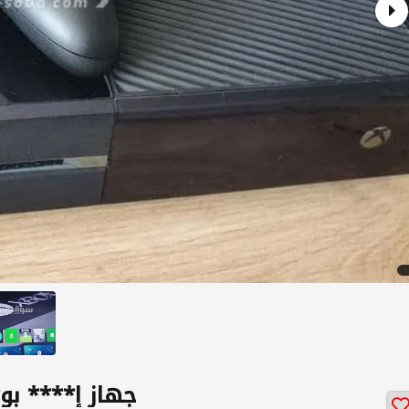
جهاز إ**** بو**** ٥٠٠ جيبي م