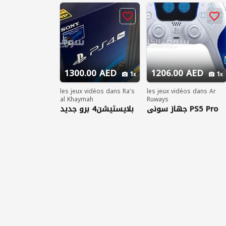
1300.00 AED
1206.00 AED
1
1
les jeux vidéos dans Raʼs
les jeux vidéos dans Ar
al Khaymah
Ruways
جهاز سوني PS5 Pro
بلايستيشن4 برو جديد
الجديد، وجهاز Xbox
Series X بسعة 1
تيرابايت